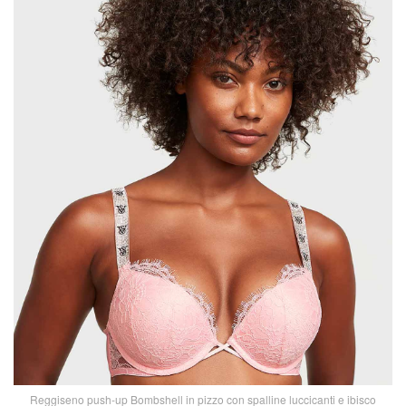
Reggiseno push-up Bombshell in pizzo con spalline luccicanti e ibisco