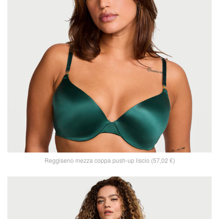
Reggiseno mezza coppa push-up liscio (57,02 €)