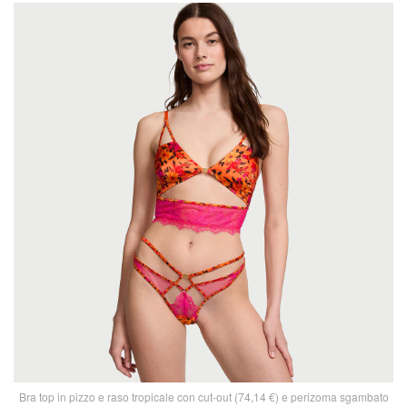
Bra top in pizzo e raso tropicale con cut-out (74,14 €) e perizoma sgambato