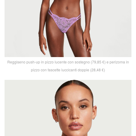
Reggiseno push-up in pizzo lucente con sostegno (79,85 €) e perizoma in
pizzo con fascette luccicanti doppie (28,48 €)