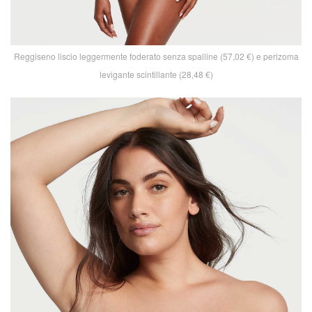
Reggiseno liscio leggermente foderato senza spalline (57,02 €) e perizoma
levigante scintillante (28,48 €)