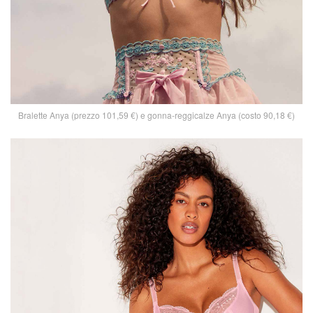
Bralette Anya (prezzo 101,59 €) e gonna-reggicalze Anya (costo 90,18 €)