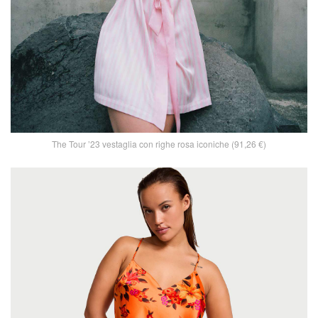
The Tour ’23 vestaglia con righe rosa iconiche (91,26 €)