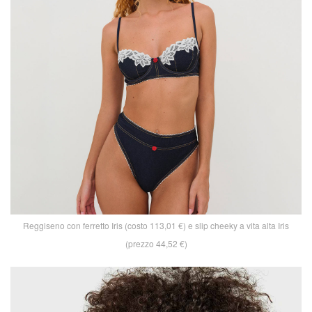
Reggiseno con ferretto Iris (costo 113,01 €) e slip cheeky a vita alta Iris
(prezzo 44,52 €)