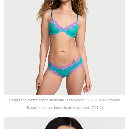
Reggiseno mezza coppa sfoderato Tease (costo 39,90 €) e slip cheeky
Tease in rete con bordo in pizzo (prezzo 17,07 €)