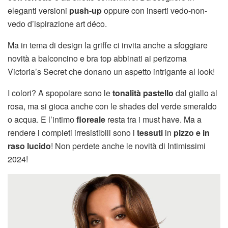
eleganti versioni
push-up
oppure con inserti vedo-non-
vedo d’ispirazione art déco.
Ma in tema di design la griffe ci invita anche a sfoggiare
novità a balconcino e bra top abbinati ai perizoma
Victoria’s Secret che donano un aspetto intrigante al look!
I colori? A spopolare sono le
tonalità pastello
dal giallo al
rosa, ma si gioca anche con le shades del verde smeraldo
o acqua. E l’intimo
floreale
resta tra i must have. Ma a
rendere i completi irresistibili sono i
tessuti
in
pizzo e in
raso lucido
! Non perdete anche le novità di Intimissimi
2024!