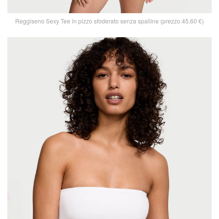
Reggiseno Sexy Tee in pizzo sfoderato senza spalline (prezzo 45,60 €)