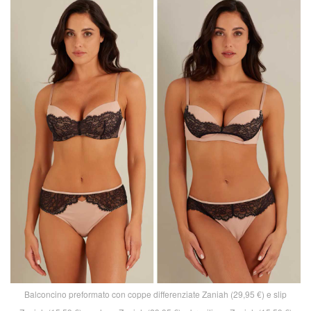
Balconcino preformato con coppe differenziate Zaniah (29,95 €) e slip