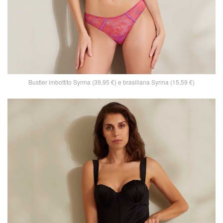
Bustier imbottito Syrma (39,95 €) e brasiliana Syrma (15,59 €)