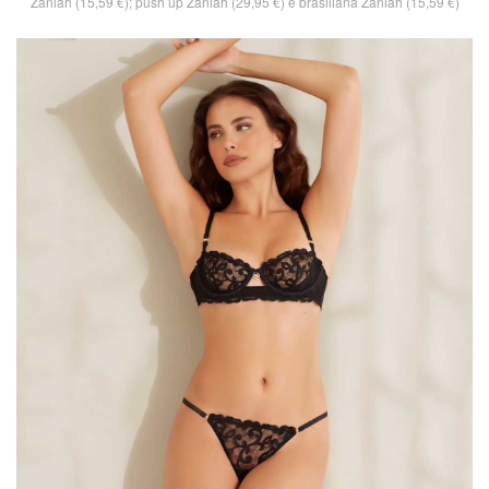
Zaniah (15,59 €); push up Zaniah (29,95 €) e brasiliana Zaniah (15,59 €)