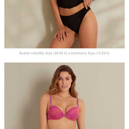
Bustier imbottito Arya (39,95 €) e brasiliana Arya (15,59 €)