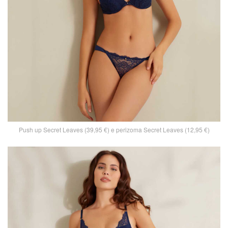
Push up Secret Leaves (39,95 €) e perizoma Secret Leaves (12,95 €)