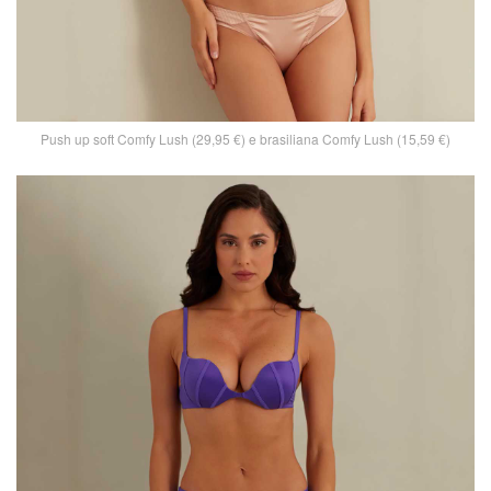
Push up soft Comfy Lush (29,95 €) e brasiliana Comfy Lush (15,59 €)