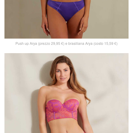
Push up Arya (prezzo 29,95 €) e brasiliana Arya (costo 15,59 €)