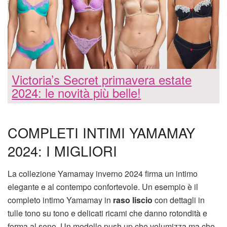
Victoria’s Secret primavera estate
2024: le novità più belle!
COMPLETI INTIMI YAMAMAY
2024: I MIGLIORI
La collezione Yamamay inverno 2024 firma un intimo
elegante e al contempo confortevole. Un esempio è il
completo intimo Yamamay in
raso liscio
con dettagli in
tulle tono su tono e delicati ricami che danno rotondità e
forma al seno. Un modello push up che volumizza ma che