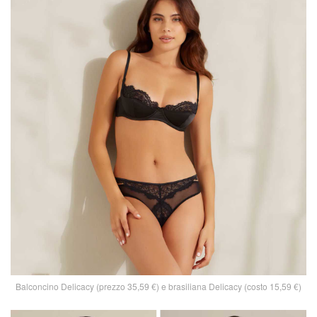
Balconcino Delicacy (prezzo 35,59 €) e brasiliana Delicacy (costo 15,59 €)