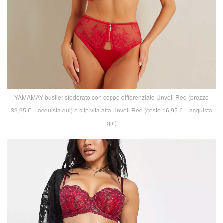
YAMAMAY bustier sfoderato con coppe differenziate Unveil Red (prezzo
39,95 € –
acquista qui)
e slip vita alta Unveil Red (costo 16,95 € –
acquista
qui)