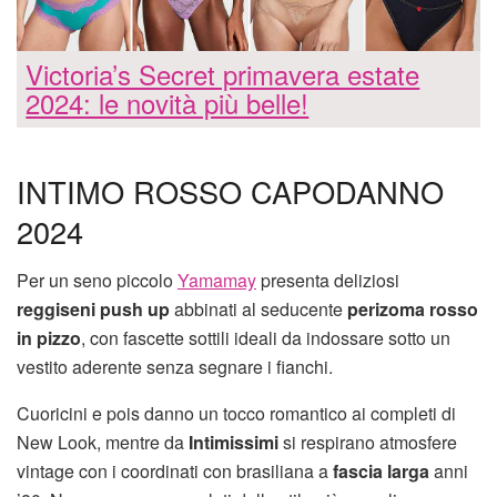
Victoria’s Secret primavera estate
2024: le novità più belle!
INTIMO ROSSO CAPODANNO
2024
Per un seno piccolo
Yamamay
presenta deliziosi
reggiseni push up
abbinati al seducente
perizoma rosso
in pizzo
, con fascette sottili ideali da indossare sotto un
vestito aderente senza segnare i fianchi.
Cuoricini e pois danno un tocco romantico ai completi di
New Look, mentre da
Intimissimi
si respirano atmosfere
vintage con i coordinati con brasiliana a
fascia larga
anni