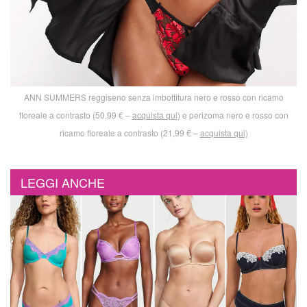
ANN SUMMERS reggiseno senza imbottitura nero e rosso con ricamo
floreale a contrasto (50,99 € –
acquista qui)
e perizoma nero e rosso con
ricamo floreale a contrasto (21,99 € –
acquista qui)
LEGGI ANCHE