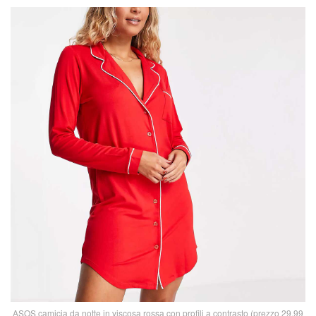
ASOS camicia da notte in viscosa rossa con profili a contrasto (prezzo 29,99