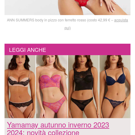
ANN SUMMERS body in pizzo con ferretto rosso (costo 42,99 € –
acquista
qui)
LEGGI ANCHE
Yamamay autunno inverno 2023
2024: novità collezione