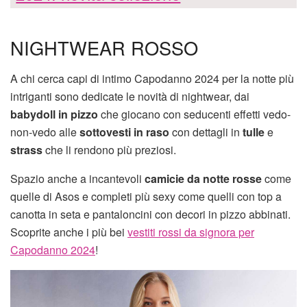
NIGHTWEAR ROSSO
A chi cerca capi di intimo Capodanno 2024 per la notte più
intriganti sono dedicate le novità di nightwear, dai
babydoll in pizzo
che giocano con seducenti effetti vedo-
non-vedo alle
sottovesti in raso
con dettagli in
tulle
e
strass
che li rendono più preziosi.
Spazio anche a incantevoli
camicie da notte rosse
come
quelle di Asos e completi più sexy come quelli con top a
canotta in seta e pantaloncini con decori in pizzo abbinati.
Scoprite anche i più bei
vestiti rossi da signora per
Capodanno 2024
!