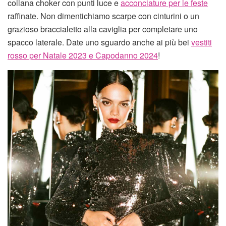
collana choker con punti luce e
acconciature per le feste
raffinate. Non dimentichiamo scarpe con cinturini o un
grazioso braccialetto alla caviglia per completare uno
spacco laterale. Date uno sguardo anche ai più bei
vestiti
rosso per Natale 2023 e Capodanno 2024
!