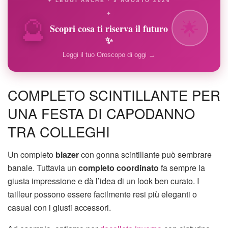
✦ LEGGI ANCHE · 9 AGOSTO 2026
🔮
✦
🌟
Scopri cosa ti riserva il futuro
✨
Leggi il tuo Oroscopo di oggi →
COMPLETO SCINTILLANTE PER
UNA FESTA DI CAPODANNO
TRA COLLEGHI
Un completo
blazer
con gonna scintillante può sembrare
banale. Tuttavia un
completo coordinato
fa sempre la
giusta impressione e dà l’idea di un look ben curato. I
tailleur possono essere facilmente resi più eleganti o
casual con i giusti accessori.