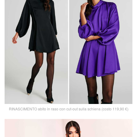
RINASCIMENTO abito in raso con cut-out sulla schiena (costo 119,90 €)