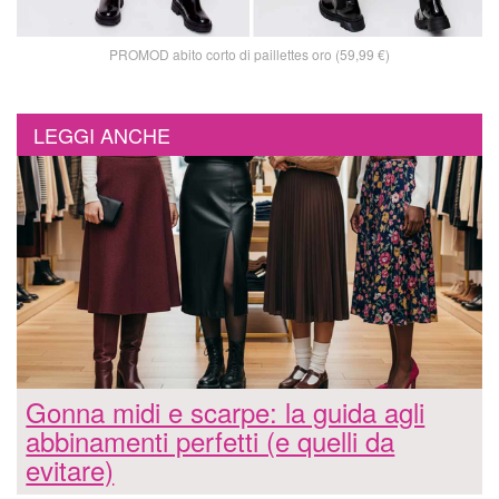
PROMOD abito corto di paillettes oro (59,99 €)
LEGGI ANCHE
Gonna midi e scarpe: la guida agli
abbinamenti perfetti (e quelli da
evitare)