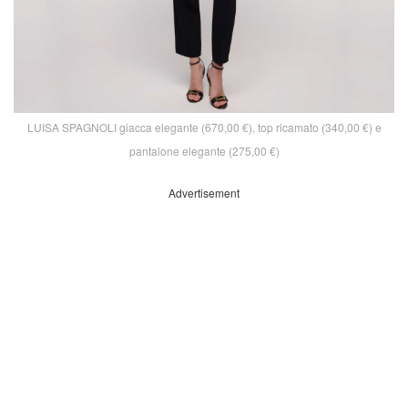
LUISA SPAGNOLI giacca elegante (670,00 €), top ricamato (340,00 €) e
pantalone elegante (275,00 €)
Advertisement