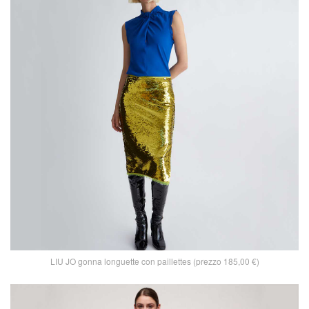
LIU JO gonna longuette con paillettes (prezzo 185,00 €)