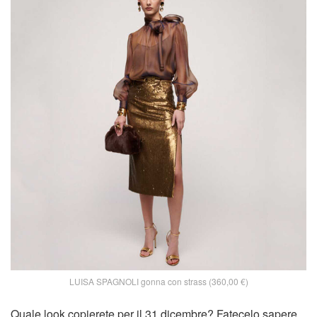
LUISA SPAGNOLI gonna con strass (360,00 €)
Quale look copierete per il 31 dicembre? Fatecelo sapere