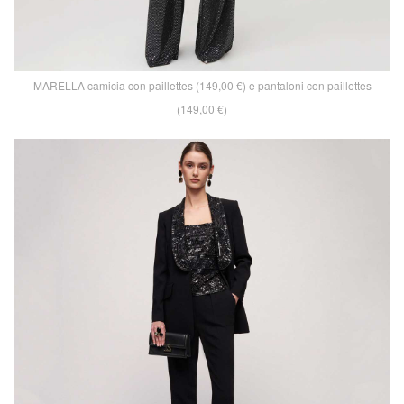
MARELLA camicia con paillettes (149,00 €) e pantaloni con paillettes
(149,00 €)