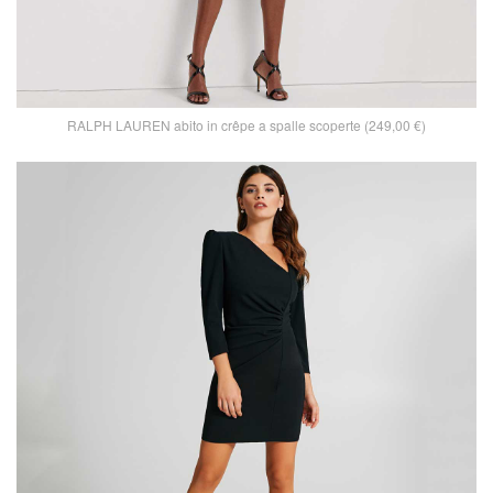
RALPH LAUREN abito in crêpe a spalle scoperte (249,00 €)