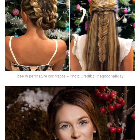
Idee di pettinature con trecce – Photo Credit: @thegoodhairday