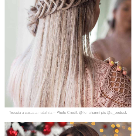
Treccia a cascata natalizia – Photo Credit: @ilonahanni pic @a_pedosk