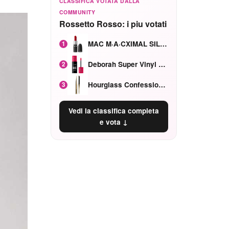
CLASSIFICA VOTATA DALLA
COMMUNITY
Rossetto Rosso: i piu votati
MAC M·A·CXIMAL SILKY MATTE Red Rock mat
1
Deborah Super Vinyl Shake Rosa Ciliegia
2
Hourglass Confession Ricaricabile Ultra Preciso Ad Alta Intensità Secretly Classic Red
3
Vedi la classifica completa
e vota ↓