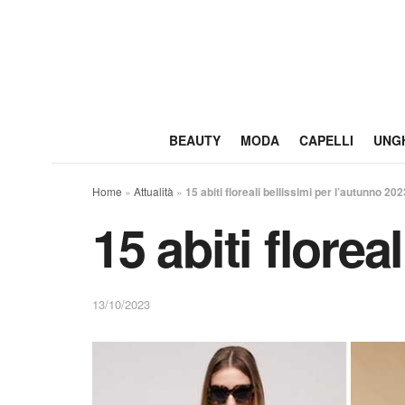
BEAUTY
MODA
CAPELLI
UNG
Home
»
Attualità
»
15 abiti floreali bellissimi per l’autunno 202
15 abiti florea
13/10/2023