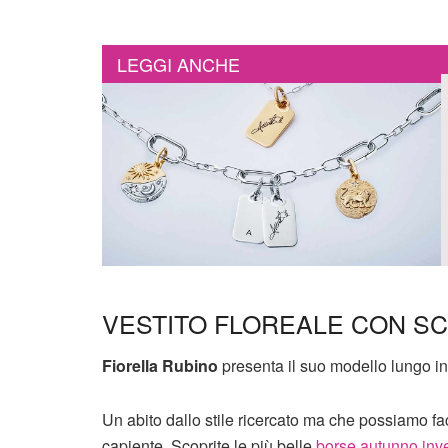
LEGGI ANCHE
VESTITO FLOREALE CON SC
Fiorella Rubino
presenta il suo modello lungo in
Un abito dallo stile ricercato ma che possiamo f
capiente. Scoprite le più belle
borse autunno inv