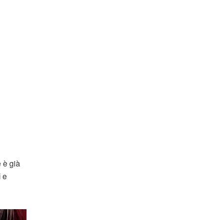
 è già
i
e