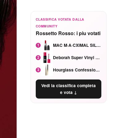
CLASSIFICA VOTATA DALLA
COMMUNITY
Rossetto Rosso: i piu votati
MAC M·A·CXIMAL SILKY MATTE Red Rock mat
1
Deborah Super Vinyl Shake Rosa Ciliegia
2
Hourglass Confession Ricaricabile Ultra Preciso Ad Alta Intensità Secretly Classic Red
3
Vedi la classifica completa
e vota ↓