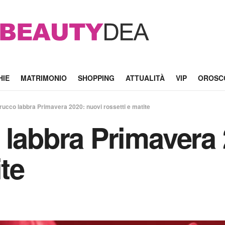
HIE
MATRIMONIO
SHOPPING
ATTUALITÀ
VIP
OROSC
rucco labbra Primavera 2020: nuovi rossetti e matite
 labbra Primavera 
ite