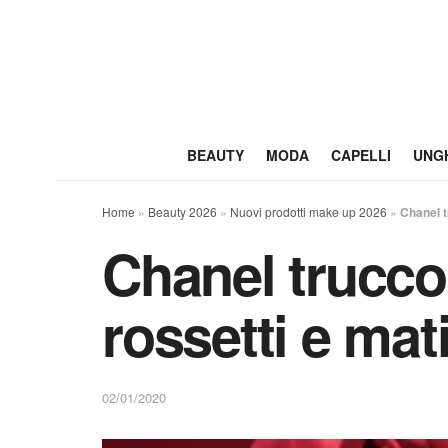
BEAUTY
MODA
CAPELLI
UNG
Home
»
Beauty 2026
»
Nuovi prodotti make up 2026
»
Chanel t
Chanel trucco
rossetti e mat
02/01/2020