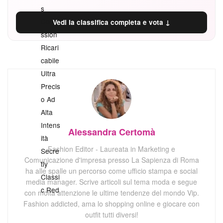
Vedi la classifica completa e vota ↓
Alessandra Certomà
Fashion Editor - Laureata in Marketing e
Comunicazione d'impresa presso La Sapienza di Roma
ha alle spalle un percorso come ufficio stampa e social
media manager. Scrive articoli sul tema moda e segue
con molta attenzione le ultime tendenze del mondo Vip.
Fashion addicted, ama lo shopping online e giocare con
outfit tutti diversi!