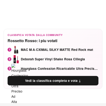
CLASSIFICA VOTATA DALLA COMMUNITY
Rossetto Rosso: i piu votati
MAC M·A·CXIMAL SILKY MATTE Red Rock mat
1
Deborah Super Vinyl Shake Rosa Ciliegia
2
Hourglass Confession Ricaricabile Ultra Preciso Ad Alta Intensità Secretly Classic Red
3
Vedi la classifica completa e vota ↓