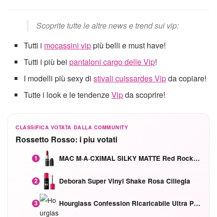
Scoprite tutte le altre news e trend sui vip:
Tutti i
mocassini vip
più belli e must have!
Tutti i più bei
pantaloni cargo delle Vip
!
I modelli più sexy di
stivali cuissardes Vip
da copiare!
Tutte i look e le tendenze
Vip
da scoprire!
CLASSIFICA VOTATA DALLA COMMUNITY
Rossetto Rosso: i piu votati
MAC M·A·CXIMAL SILKY MATTE Red Rock mat
1
Deborah Super Vinyl Shake Rosa Ciliegia
2
Hourglass Confession Ricaricabile Ultra Preciso Ad Alta Intensità Secretly Classic Red
3