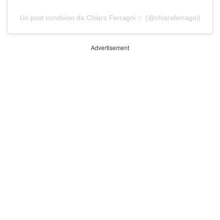
Un post condiviso da Chiara Ferragni ✨ (@chiaraferragni)
Advertisement