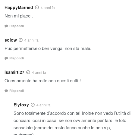
HappyMarried
4 anni fa
Non mi piace..
Rispondi
solow
4 anni fa
Può permetterselo ben venga, non sta male.
Rispondi
Isamirti27
4 anni fa
Onestamente ha rotto con questi outfit!
Rispondi
Elyfoxy
4 anni fa
Sono totalmente d’accordo con te! Inoltre non vedo l’utilità di
conciarsi così in casa, se non ovviamente per farsi le foto
scosciate (come del resto fanno anche le non vip,
purtroppo)