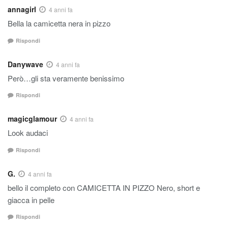
annagirl
4 anni fa
Bella la camicetta nera in pizzo
Rispondi
Danywave
4 anni fa
Però…gli sta veramente benissimo
Rispondi
magicglamour
4 anni fa
Look audaci
Rispondi
G.
4 anni fa
bello il completo con CAMICETTA IN PIZZO Nero, short e
giacca in pelle
Rispondi