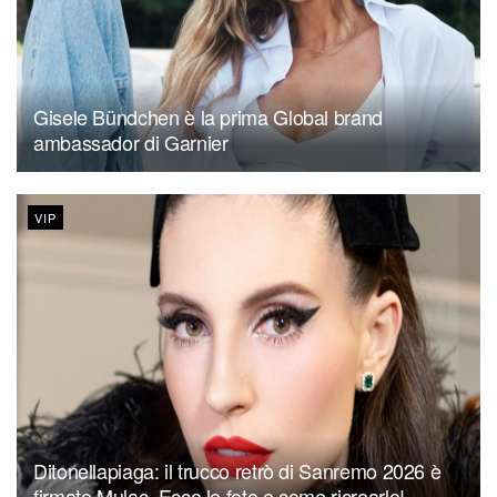
Gisele Bündchen è la prima Global brand
ambassador di Garnier
VIP
Ditonellapiaga: il trucco retrò di Sanremo 2026 è
firmato Mulac. Ecco le foto e come ricrearlo!