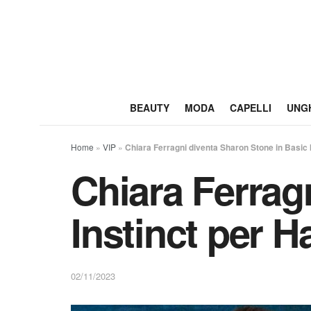
BEAUTY
MODA
CAPELLI
UNG
Home
»
VIP
»
Chiara Ferragni diventa Sharon Stone in Basic I
Chiara Ferrag
Instinct per H
02/11/2023