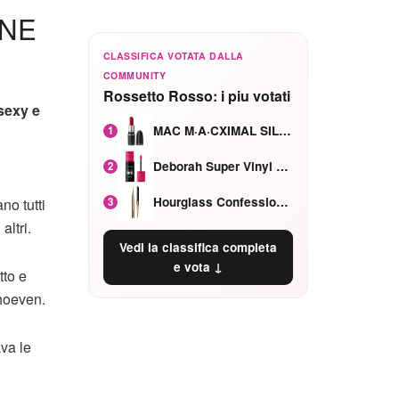
ONE
CLASSIFICA VOTATA DALLA
COMMUNITY
Rossetto Rosso: i piu votati
sexy e
MAC M·A·CXIMAL SILKY MATTE Red Rock mat
1
Deborah Super Vinyl Shake Rosa Ciliegia
2
Hourglass Confession Ricaricabile Ultra Preciso Ad Alta Intensità Secretly Classic Red
3
no tutti
altri.
Vedi la classifica completa
e vota ↓
tto e
rhoeven.
ava le