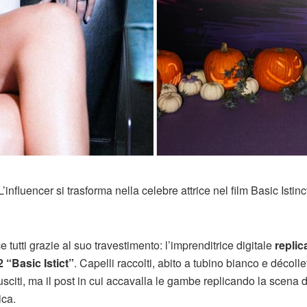
fluencer si trasforma nella celebre attrice nel film Basic Istinc
 tutti grazie al suo travestimento: l’imprenditrice digitale
replica
 “Basic Istict”
. Capelli raccolti, abito a tubino bianco e décoll
iusciti, ma il post in cui accavalla le gambe replicando la scena d
ica.