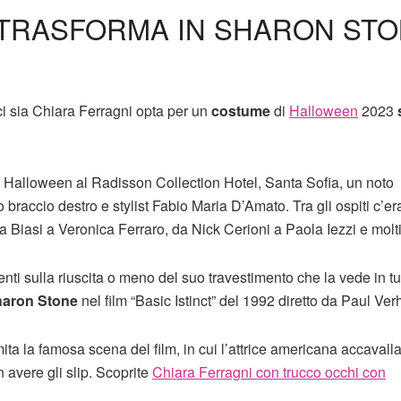
 TRASFORMA IN SHARON ST
ci sia Chiara Ferragni opta per un
costume
di
Halloween
2023
di Halloween al Radisson Collection Hotel, Santa Sofia, un noto
braccio destro e stylist Fabio Maria D’Amato. Tra gli ospiti c’era
a Biasi a Veronica Ferraro, da Nick Cerioni a Paola Iezzi e molti 
nti sulla riuscita o meno del suo travestimento che la vede in tu
Sharon Stone
nel film “Basic Istinct” del 1992 diretto da Paul Ve
ta la famosa scena del film, in cui l’attrice americana accavall
 avere gli slip. Scoprite
Chiara Ferragni con trucco occhi con