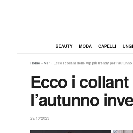
BEAUTY
MODA
CAPELLI
UNG
Home
»
VIP
»
Ecco i collant delle Vip più trendy per l’autunn
Ecco i collant
l’autunno inv
29/10/2023