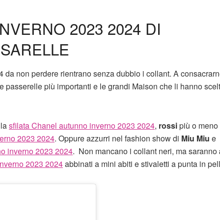
NVERNO 2023 2024 DI
SSARELLE
da non perdere rientrano senza dubbio i collant. A consacrarne
 passerelle più importanti e le grandi Maison che li hanno scelt
lla
sfilata Chanel autunno inverno 2023 2024
,
rossi
più o meno
verno 2023 2024
. Oppure azzurri nel fashion show di
Miu Miu
e
nno inverno 2023 2024
. Non mancano i collant neri, ma saranno
 inverno 2023 2024
abbinati a mini abiti e stivaletti a punta in pel