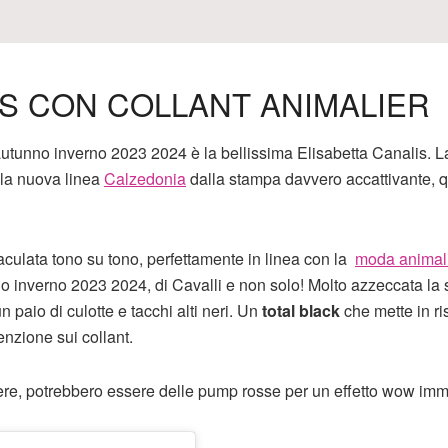
IS CON COLLANT ANIMALIER
l’autunno inverno 2023 2024 è la bellissima Elisabetta Canalis. L
lla nuova linea
Calzedonia
dalla stampa davvero accattivante, q
 maculata tono su tono, perfettamente in linea con la
moda animal
o inverno 2023 2024, di Cavalli e non solo! Molto azzeccata la 
n paio di culotte e tacchi alti neri. Un
total black
che mette in ri
enzione sui collant.
nere, potrebbero essere delle pump rosse per un effetto wow imm