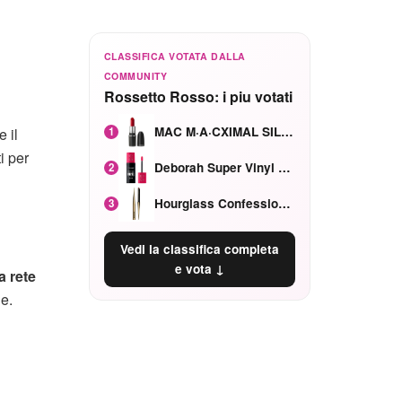
CLASSIFICA VOTATA DALLA
COMMUNITY
Rossetto Rosso: i piu votati
MAC M·A·CXIMAL SILKY MATTE Red Rock mat
1
 il
i per
Deborah Super Vinyl Shake Rosa Ciliegia
2
Hourglass Confession Ricaricabile Ultra Preciso Ad Alta Intensità Secretly Classic Red
3
Vedi la classifica completa
e vota ↓
a rete
le.