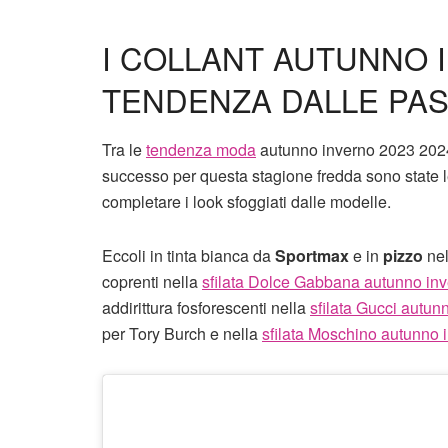
I COLLANT AUTUNNO I
TENDENZA DALLE PA
Tra le
tendenza moda
autunno inverno 2023 2024 
successo per questa stagione fredda sono state le
completare i look sfoggiati dalle modelle.
Eccoli in tinta bianca da
Sportmax
e in
pizzo
ne
coprenti nella
sfilata Dolce Gabbana autunno in
addirittura fosforescenti nella
sfilata Gucci autu
per Tory Burch e nella
sfilata Moschino autunno