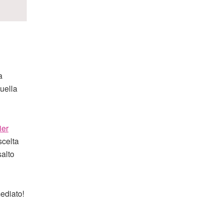
a
uella
ier
scelta
salto
ediato!