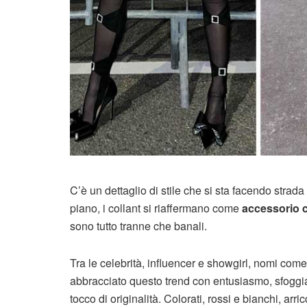
C’è un dettaglio di stile che si sta facendo strad
piano, i collant si riaffermano come
accessorio 
sono tutto tranne che banali.
Tra le celebrità, influencer e showgirl, nomi co
abbracciato questo trend con entusiasmo, sfoggia
tocco di originalità. Colorati, rossi e bianchi, arric