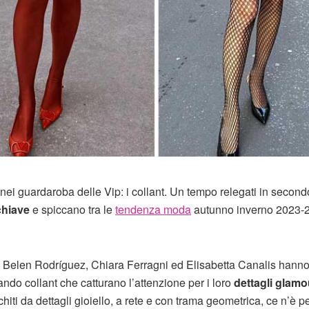
a nei guardaroba delle Vip: i collant. Un tempo relegati in second
chiave
e spiccano tra le
tendenza moda
autunno inverno 2023-2
me Belen Rodríguez, Chiara Ferragni ed Elisabetta Canalis hann
ndo collant che catturano l’attenzione per i loro
dettagli glamo
chiti da dettagli gioiello, a rete e con trama geometrica, ce n’è per