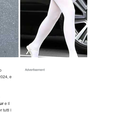
o
Advertisement
024, e
o
ur
e il
 tutti i