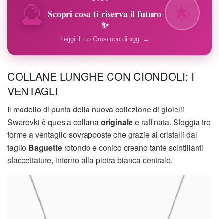
🔮
🌟
Scopri cosa ti riserva il futuro
✨
Leggi il tuo Oroscopo di oggi →
COLLANE LUNGHE CON CIONDOLI: I
VENTAGLI
Il modello di punta della nuova collezione di gioielli
Swarovki è questa collana
originale
e raffinata. Sfoggia tre
forme a ventaglio sovrapposte che grazie ai cristalli dal
taglio
Baguette
rotondo e conico creano tante scintillanti
sfaccettature, intorno alla pietra bianca centrale.