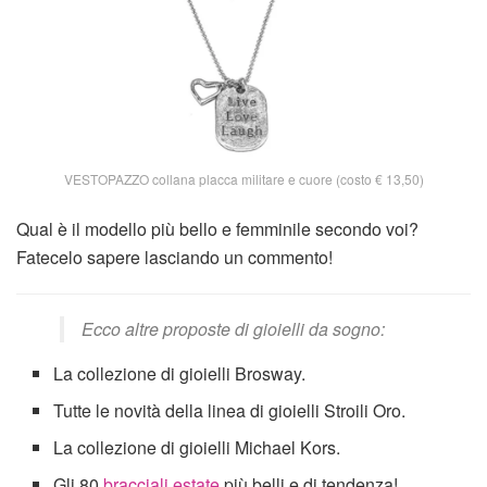
VESTOPAZZO collana placca militare e cuore (costo € 13,50)
Qual è il modello più bello e femminile secondo voi?
Fatecelo sapere lasciando un commento!
Ecco altre proposte di gioielli da sogno:
La collezione di gioielli Brosway.
Tutte le novità della linea di gioielli Stroili Oro.
La collezione di gioielli Michael Kors.
Gli 80
bracciali estate
più belli e di tendenza!