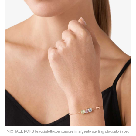
MICHAEL KORS braccialettocon cursore in argento sterling placcato in oro