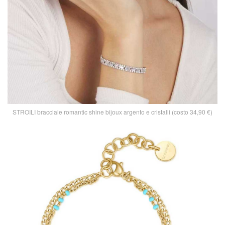
STROILI bracciale romantic shine bijoux argento e cristalli (costo 34,90 €)