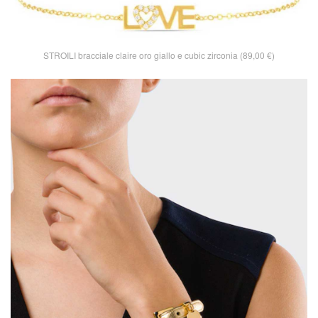
STROILI bracciale claire oro giallo e cubic zirconia (89,00 €)