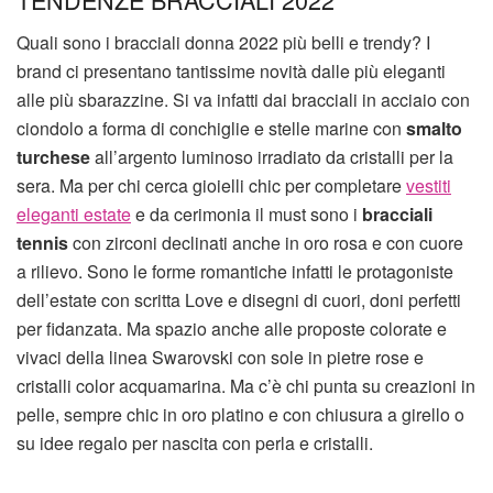
Quali sono i bracciali donna 2022 più belli e trendy? I
brand ci presentano tantissime novità dalle più eleganti
alle più sbarazzine. Si va infatti dai bracciali in acciaio con
ciondolo a forma di conchiglie e stelle marine con
smalto
turchese
all’argento luminoso irradiato da cristalli per la
sera. Ma per chi cerca gioielli chic per completare
vestiti
eleganti estate
e da cerimonia il must sono i
bracciali
tennis
con zirconi declinati anche in oro rosa e con cuore
a rilievo. Sono le forme romantiche infatti le protagoniste
dell’estate con scritta Love e disegni di cuori, doni perfetti
per fidanzata. Ma spazio anche alle proposte colorate e
vivaci della linea Swarovski con sole in pietre rose e
cristalli color acquamarina. Ma c’è chi punta su creazioni in
pelle, sempre chic in oro platino e con chiusura a girello o
su idee regalo per nascita con perla e cristalli.