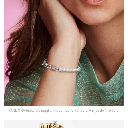
PANDORA bracciale maglia link con perle Pandora ME (costo 149,00 €)