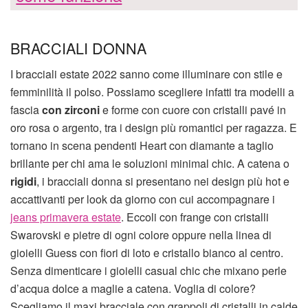
BRACCIALI DONNA
I bracciali estate 2022 sanno come illuminare con stile e
femminilità il polso. Possiamo scegliere infatti tra modelli a
fascia
con zirconi
e forme con cuore con cristalli pavé in
oro rosa o argento, tra i design più romantici per ragazza. E
tornano in scena pendenti Heart con diamante a taglio
brillante per chi ama le soluzioni minimal chic. A catena o
rigidi
, i bracciali donna si presentano nei design più hot e
accattivanti per look da giorno con cui accompagnare i
jeans primavera estate
. Eccoli con frange con cristalli
Swarovski e pietre di ogni colore oppure nella linea di
gioielli Guess con fiori di loto e cristallo bianco al centro.
Senza dimenticare i gioielli casual chic che mixano perle
d’acqua dolce a maglie a catena. Voglia di colore?
Scegliamo il maxi bracciale con grappoli di cristalli in calde