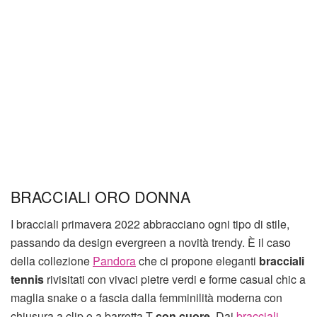
BRACCIALI ORO DONNA
I bracciali primavera 2022 abbracciano ogni tipo di stile,
passando da design evergreen a novità trendy. È il caso
della collezione
Pandora
che ci propone eleganti
bracciali
tennis
rivisitati con vivaci pietre verdi e forme casual chic a
maglia snake o a fascia dalla femminilità moderna con
chiusura a clip o a barretta T
con cuore
. Dai
bracciali