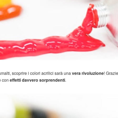
alti, scoprire i colori acrilici sarà una
vera rivoluzione
! Grazi
 e con
effetti davvero sorprendenti
.