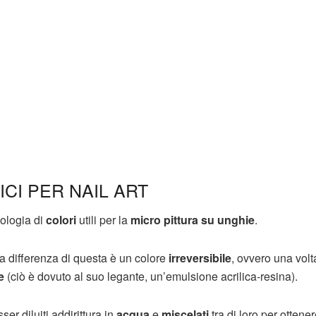
ICI PER NAIL ART
ipologia di
colori
utili per la
micro pittura su unghie
.
 a differenza di questa è un colore
irreversibile
, ovvero una volt
e
(ciò è dovuto al suo legante, un’emulsione acrilica-resina).
ser diluiti addirittura in
acqua
e
miscelati
tra di loro per ottener