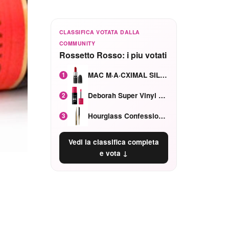
CLASSIFICA VOTATA DALLA
COMMUNITY
Rossetto Rosso: i piu votati
MAC M·A·CXIMAL SILKY MATTE Red Rock mat
1
Deborah Super Vinyl Shake Rosa Ciliegia
2
Hourglass Confession Ricaricabile Ultra Preciso Ad Alta Intensità Secretly Classic Red
3
Vedi la classifica completa
e vota ↓