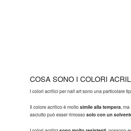
COSA SONO I COLORI ACRIL
I colori acrilici per nail art sono una particolare t
Il colore acrilico è molto
simile alla tempera
, ma
asciutto può esser rimosso
solo con un solvent
I colori acrilici
sono molto resistenti
, possono es