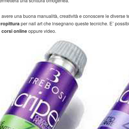
permetterà una scrittura omogenea.
e avere una buona manualità, creatività e conoscere le diverse 
cropittura
per nail art che insegnano queste tecniche. E’ possib
i
corsi online
oppure video.