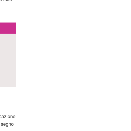
icazione
n segno