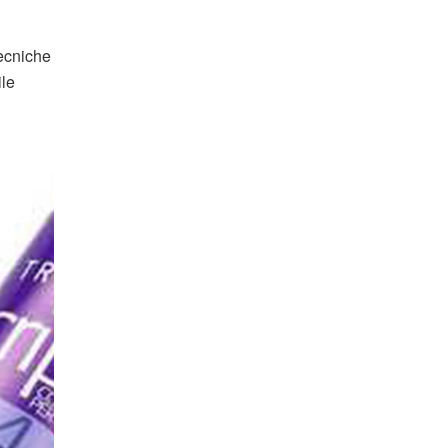
tecniche
ile