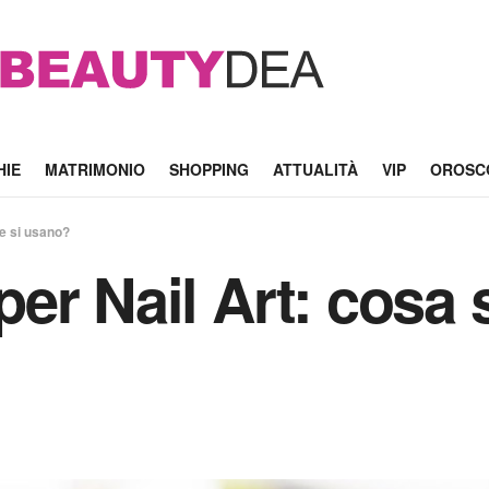
HIE
MATRIMONIO
SHOPPING
ATTUALITÀ
VIP
OROSC
me si usano?
i per Nail Art: co