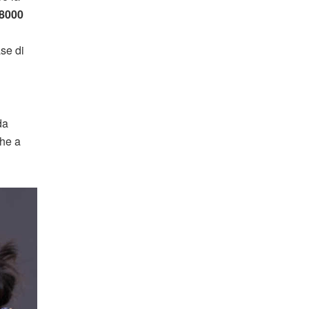
 8000
ase di
da
che a