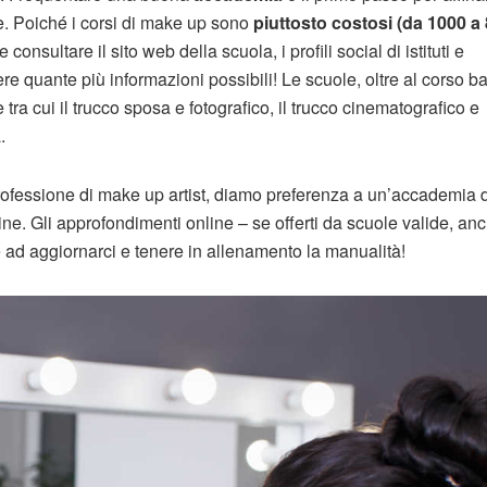
re. Poiché i corsi di make up sono
piuttosto costosi (da 1000 a
onsultare il sito web della scuola, i profili social di istituti e
e quante più informazioni possibili! Le scuole, oltre al corso b
tra cui il trucco sposa e fotografico, il trucco cinematografico e
.
professione di make up artist, diamo preferenza a un’accademia 
ine. Gli approfondimenti online – se offerti da scuole valide, an
re ad aggiornarci e tenere in allenamento la manualità!