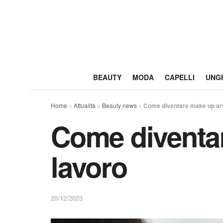
BEAUTY
MODA
CAPELLI
UNG
Home
»
Attualità
»
Beauty news
»
Come diventare make up arti
Come diventar
lavoro
20/12/2023