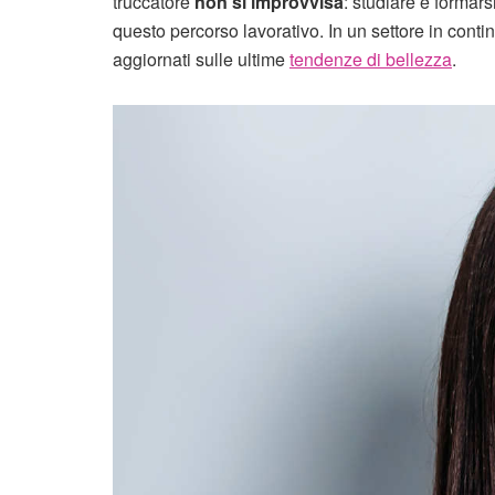
truccatore
non si improvvisa
: studiare e formar
questo percorso lavorativo. In un settore in cont
aggiornati sulle ultime
tendenze di bellezza
.