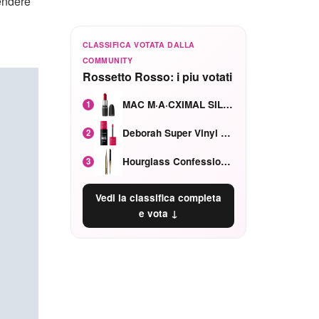
rendere
CLASSIFICA VOTATA DALLA
COMMUNITY
Rossetto Rosso: i piu votati
MAC M·A·CXIMAL SILKY MATTE Red Rock mat
1
Deborah Super Vinyl Shake Rosa Ciliegia
2
Hourglass Confession Ricaricabile Ultra Preciso Ad Alta Intensità Secretly Classic Red
3
Vedi la classifica completa
e vota ↓