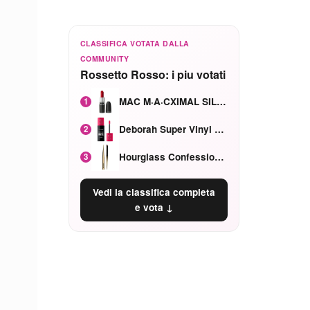
CLASSIFICA VOTATA DALLA
COMMUNITY
Rossetto Rosso: i piu votati
MAC M·A·CXIMAL SILKY MATTE Red Rock mat
1
Deborah Super Vinyl Shake Rosa Ciliegia
2
Hourglass Confession Ricaricabile Ultra Preciso Ad Alta Intensità Secretly Classic Red
3
Vedi la classifica completa
e vota ↓