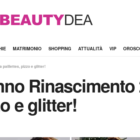
HIE
MATRIMONIO
SHOPPING
ATTUALITÀ
VIP
OROSC
illettes, pizzo e glitter!
no Rinascimento 2
o e glitter!