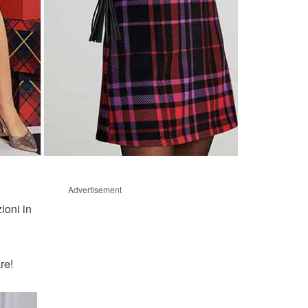
Advertisement
ioni in
re!