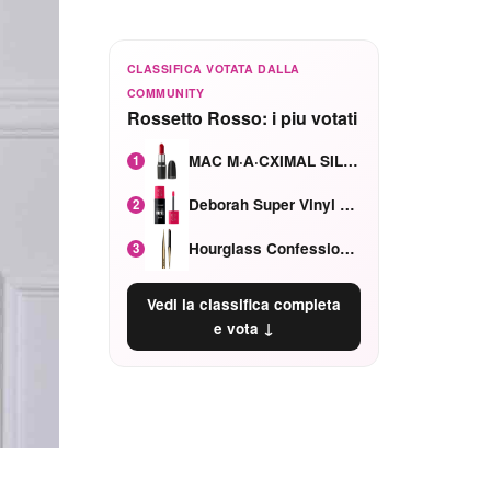
CLASSIFICA VOTATA DALLA
COMMUNITY
Rossetto Rosso: i piu votati
MAC M·A·CXIMAL SILKY MATTE Red Rock mat
1
Deborah Super Vinyl Shake Rosa Ciliegia
2
Hourglass Confession Ricaricabile Ultra Preciso Ad Alta Intensità Secretly Classic Red
3
Vedi la classifica completa
e vota ↓