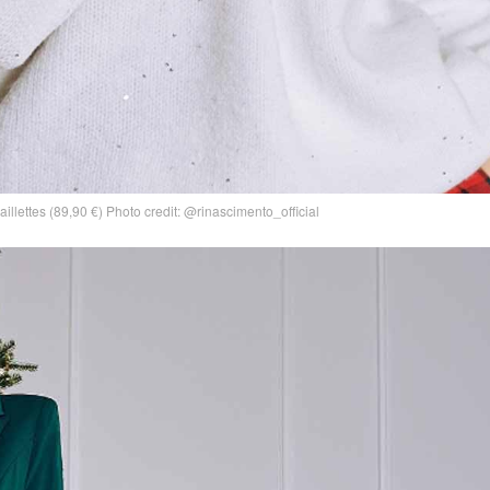
illettes (89,90 €) Photo credit: @rinascimento_official