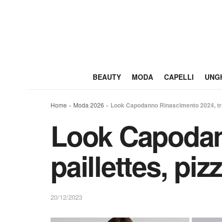
BEAUTY
MODA
CAPELLI
UNG
Home
»
Moda 2026
»
Look Capodanno Rinascimento 2024, tra pa
Look Capodan
paillettes, pizz
20/12/2023