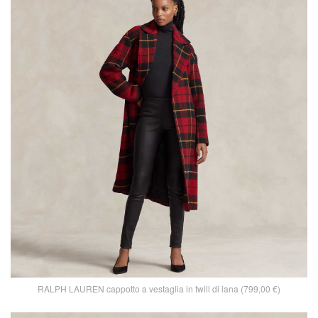
RALPH LAUREN cappotto a vestaglia in twill di lana (799,00 €)