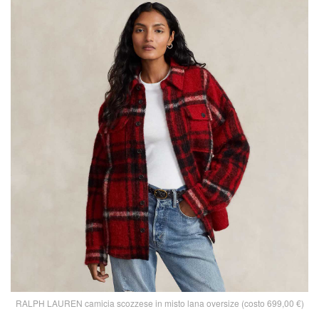
RALPH LAUREN camicia scozzese in misto lana oversize (costo 699,00 €)