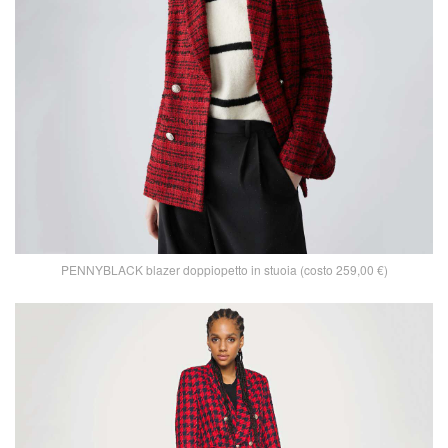
PENNYBLACK blazer doppiopetto in stuoia (costo 259,00 €)