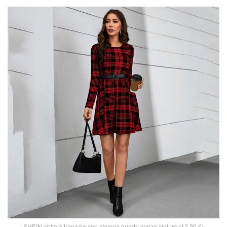
SHEIN abito a trapezio con stampa quadri senza cintura (12,20 €)