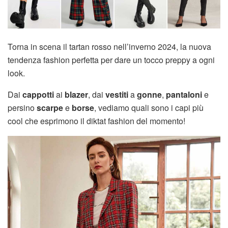
Torna in scena il tartan rosso nell’inverno 2024, la nuova
tendenza fashion perfetta per dare un tocco preppy a ogni
look.
Dai
cappotti
ai
blazer
, dai
vestiti
a
gonne
,
pantaloni
e
persino
scarpe
e
borse
, vediamo quali sono i capi più
cool che esprimono il diktat fashion del momento!