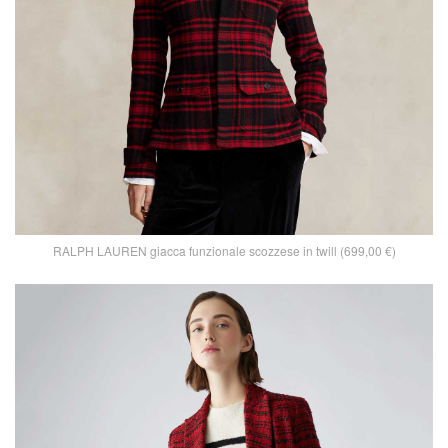
RALPH LAUREN giacca funzionale scozzese in twill (699,00 €)