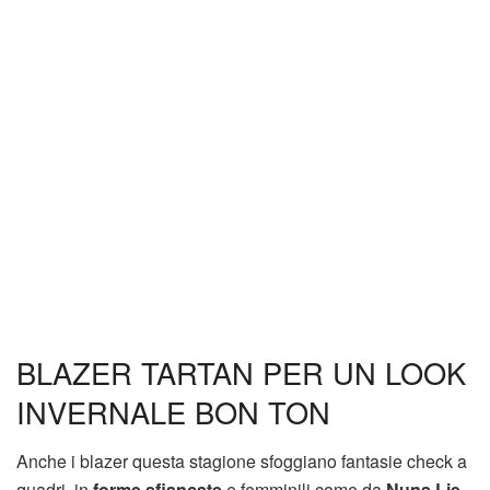
BLAZER TARTAN PER UN LOOK
INVERNALE BON TON
Anche i blazer questa stagione sfoggiano fantasie check a
quadri, in
forme sfiancate
e femminili come da
Nuna Lie