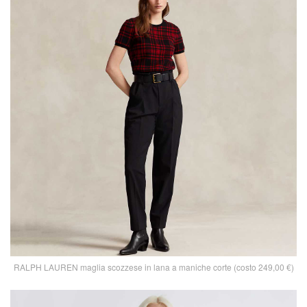
RALPH LAUREN maglia scozzese in lana a maniche corte (costo 249,00 €)