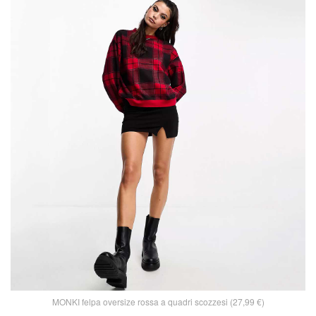
MONKI felpa oversize rossa a quadri scozzesi (27,99 €)