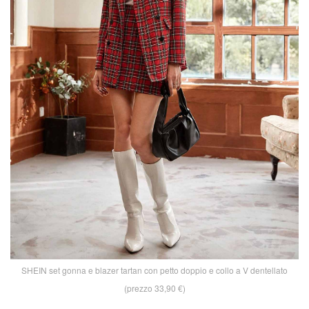
SHEIN set gonna e blazer tartan con petto doppio e collo a V dentellato
(prezzo 33,90 €)