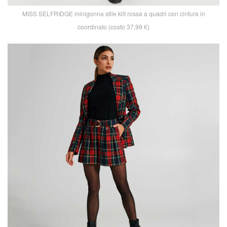
MISS SELFRIDGE minigonna stile kilt rossa a quadri con cintura in
coordinato (costo 37,99 €)