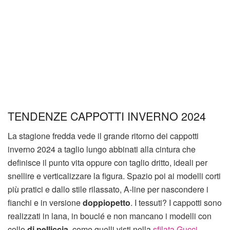
TENDENZE CAPPOTTI INVERNO 2024
La stagione fredda vede il grande ritorno dei cappotti
inverno 2024 a taglio lungo abbinati alla cintura che
definisce il punto vita oppure con taglio dritto, ideali per
snellire e verticalizzare la figura. Spazio poi ai modelli corti
più pratici e dallo stile rilassato, A-line per nascondere i
fianchi e in versione
doppiopetto
. I tessuti? I cappotti sono
realizzati in lana, in bouclé e non mancano i modelli con
collo
di pelliccia,
come quelli visti nella
sfilata Gucci