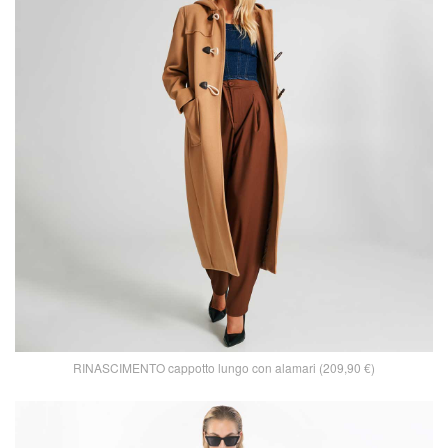
RINASCIMENTO cappotto lungo con alamari (209,90 €)