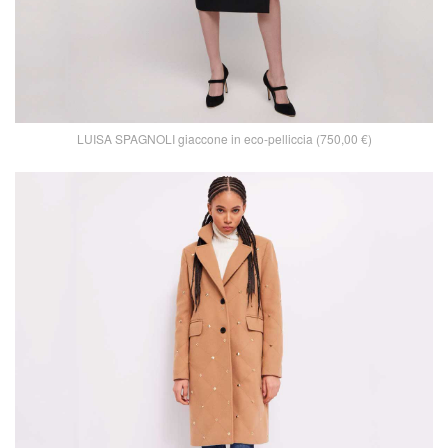
LUISA SPAGNOLI giaccone in eco-pelliccia (750,00 €)