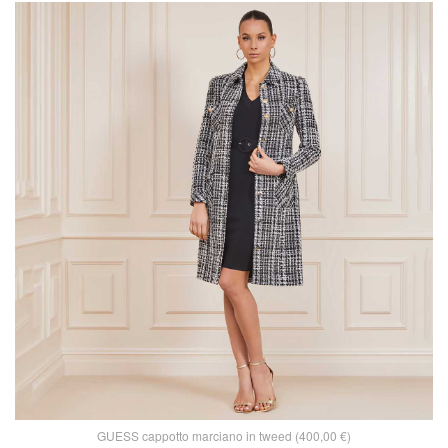
GUESS cappotto marciano in tweed (400,00 €)