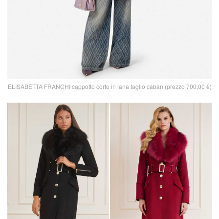
ELISABETTA FRANCHI cappotto corto in lana taglio caban (prezzo 700,00 €)