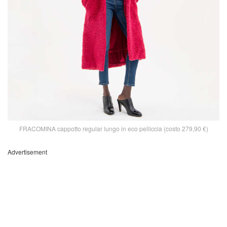
FRACOMINA cappotto regular lungo in eco pelliccia (costo 279,90 €)
Advertisement