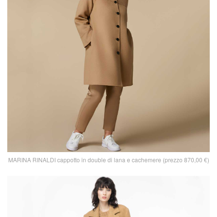
MARINA RINALDI cappotto in double di lana e cachemere (prezzo 870,00 €)