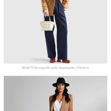
BENETTON cappotto corto doppiopetto (159,00 €)