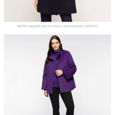
MOTIVI cappotto slim con collo in simil pelliccia (139,00 €)