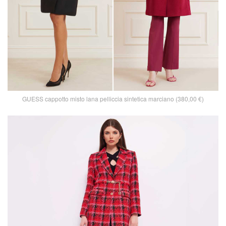
GUESS cappotto misto lana pelliccia sintetica marciano (380,00 €)