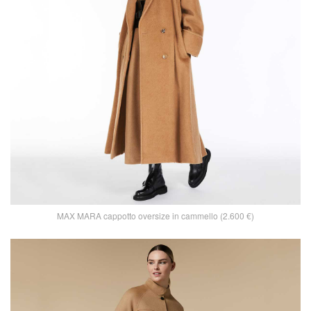
MAX MARA cappotto oversize in cammello (2.600 €)