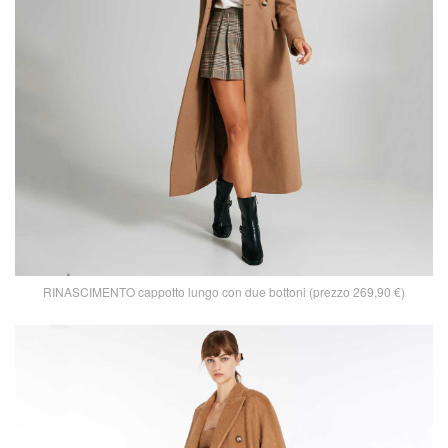
RINASCIMENTO cappotto lungo con due bottoni (prezzo 269,90 €)