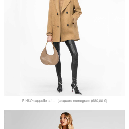
PINKO cappotto caban jacquard monogram (680,00 €)