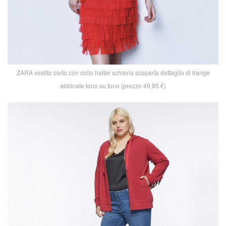
ZARA vestito corto con collo halter schiena scoperta dettaglio di frange
abbinate tono su tono (prezzo 49,95 €)