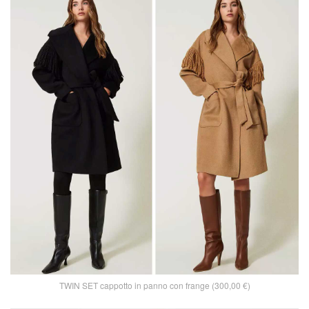
TWIN SET cappotto in panno con frange (300,00 €)