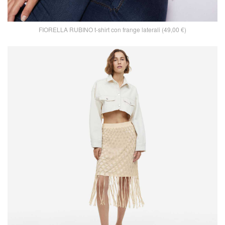
FIORELLA RUBINO t-shirt con frange laterali (49,00 €)