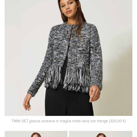
TWIN SET giacca coreana in maglia misto lana con frange (320,00 €)