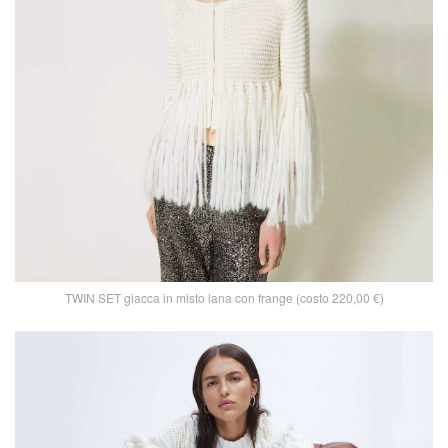
TWIN SET giacca in misto lana con frange (costo 220,00 €)