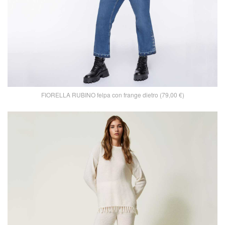
FIORELLA RUBINO felpa con frange dietro (79,00 €)