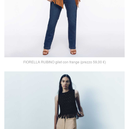
FIORELLA RUBINO gilet con frange (prezzo 59,00 €)