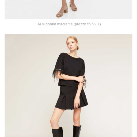
H&M gonna macramè (prezzo 59,99 €)