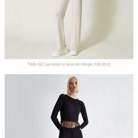
TWIN SET pantaloni in lana con frange (160,00 €)