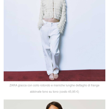
ZARA giacca con collo rotondo e maniche lunghe dettaglio di frange
abbinate tono su tono (costo 45,95 €)