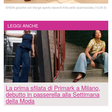
SHEIN giacche con frange aperto davanti finta pelle scamosciata (14,00 €)
LEGGI ANCHE
La prima sfilata di Primark a Milano,
debutto in passerella alla Settimana
della Moda