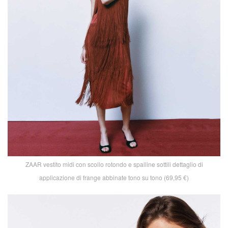
ZAAR vestito midi con scollo rotondo e spalline sottili dettaglio di
applicazione di frange abbinate tono su tono (69,95 €)