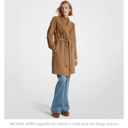
MICHAEL KORS cappotto con cintura in misto lana con frange (prezzo