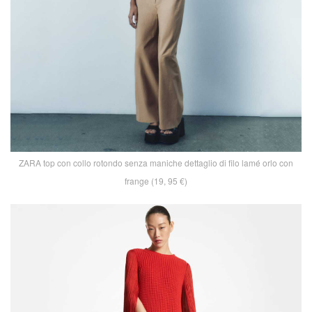
ZARA top con collo rotondo senza maniche dettaglio di filo lamé orlo con
frange (19, 95 €)