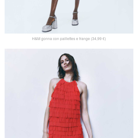
H&M gonna con paillettes e frange (34,99 €)