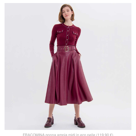
FRACOMINA gonna ampia midi in eco pelle (119,90 €)