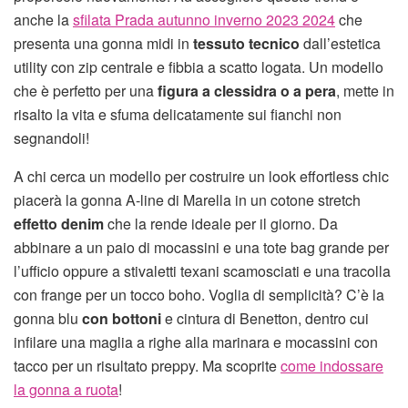
anche la
sfilata Prada autunno inverno 2023 2024
che
presenta una gonna midi in
tessuto tecnico
dall’estetica
utility con zip centrale e fibbia a scatto logata. Un modello
che è perfetto per una
figura a clessidra o a pera
, mette in
risalto la vita e sfuma delicatamente sui fianchi non
segnandoli!
A chi cerca un modello per costruire un look effortless chic
piacerà la gonna A-line di Marella in un cotone stretch
effetto denim
che la rende ideale per il giorno. Da
abbinare a un paio di mocassini e una tote bag grande per
l’ufficio oppure a stivaletti texani scamosciati e una tracolla
con frange per un tocco boho. Voglia di semplicità? C’è la
gonna blu
con bottoni
e cintura di Benetton, dentro cui
infilare una maglia a righe alla marinara e mocassini con
tacco per un risultato preppy. Ma scoprite
come indossare
la gonna a ruota
!