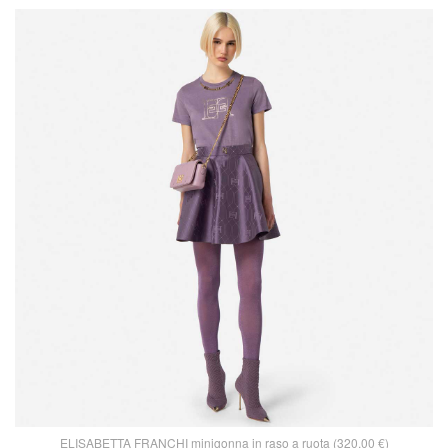
ELISABETTA FRANCHI minigonna in raso a ruota (320,00 €)