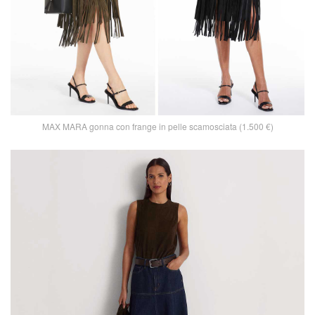
MAX MARA gonna con frange in pelle scamosciata (1.500 €)