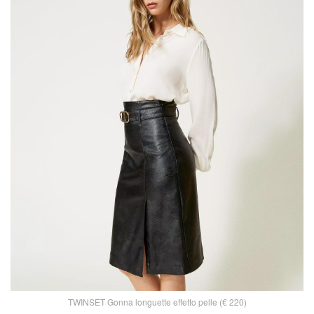
TWINSET Gonna longuette effetto pelle (€ 220)