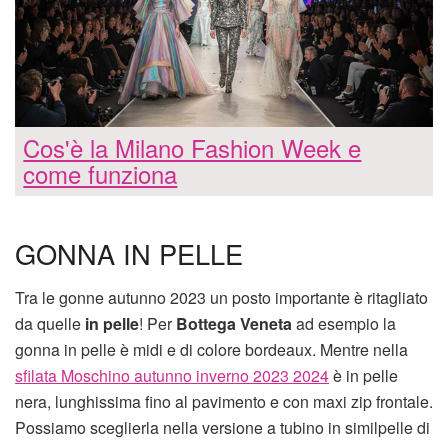
Cos'è la Milano Fashion Week e
come funziona
GONNA IN PELLE
Tra le gonne autunno 2023 un posto importante è ritagliato
da quelle
in pelle
! Per
Bottega Veneta
ad esempio la
gonna in pelle è midi e di colore bordeaux. Mentre nella
sfilata Moschino autunno inverno 2023 2024
è in pelle
nera, lunghissima fino al pavimento e con maxi zip frontale.
Possiamo sceglierla nella versione a tubino in similpelle di