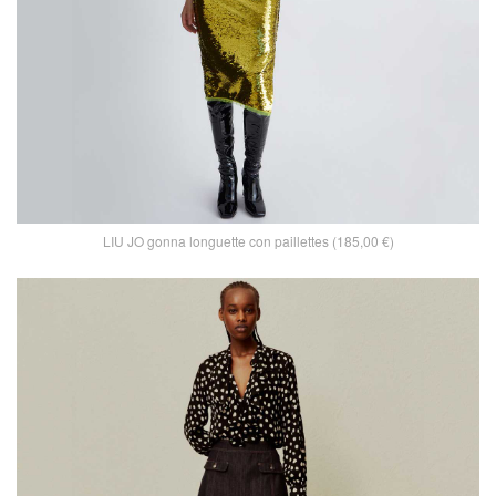
LIU JO gonna longuette con paillettes (185,00 €)