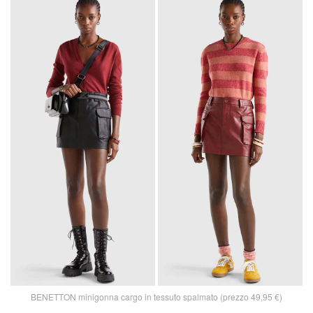
BENETTON minigonna cargo in tessuto spalmato (prezzo 49,95 €)