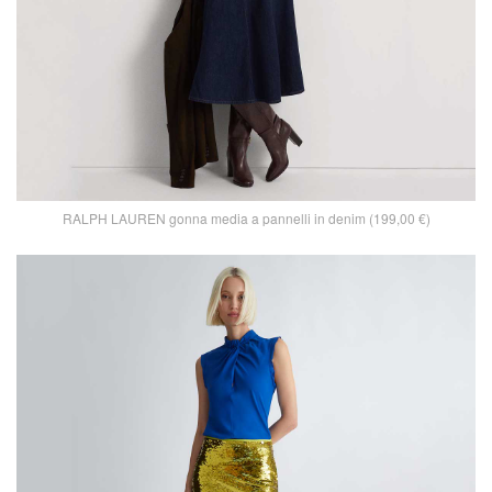
RALPH LAUREN gonna media a pannelli in denim (199,00 €)