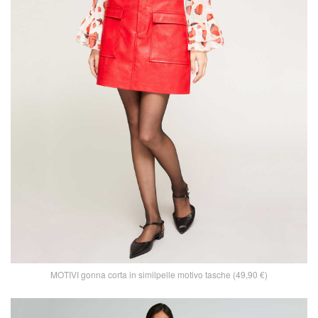
MOTIVI gonna corta in similpelle motivo tasche (49,90 €)