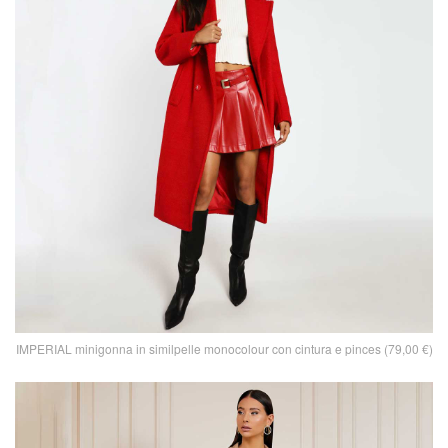
IMPERIAL minigonna in similpelle monocolour con cintura e pinces (79,00 €)