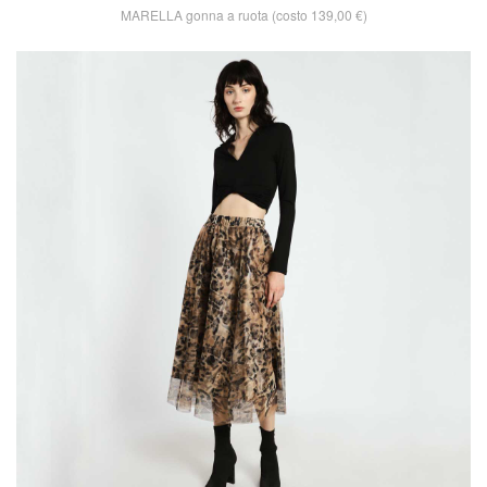
MARELLA gonna a ruota (costo 139,00 €)