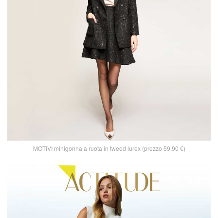
MOTIVI minigonna a ruota in tweed lurex (prezzo 59,90 €)