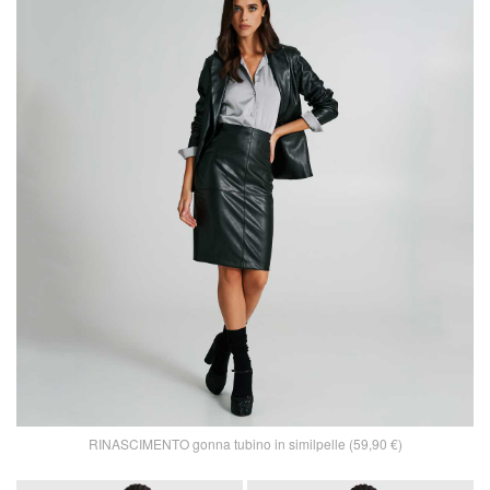
RINASCIMENTO gonna tubino in similpelle (59,90 €)