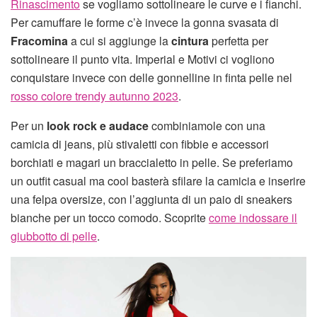
Rinascimento
se vogliamo sottolineare le curve e i fianchi.
Per camuffare le forme c’è invece la gonna svasata di
Fracomina
a cui si aggiunge la
cintura
perfetta per
sottolineare il punto vita. Imperial e Motivi ci vogliono
conquistare invece con delle gonnelline in finta pelle nel
rosso colore trendy autunno 2023
.
Per un
look rock e audace
combiniamole con una
camicia di jeans, più stivaletti con fibbie e accessori
borchiati e magari un braccialetto in pelle. Se preferiamo
un outfit casual ma cool basterà sfilare la camicia e inserire
una felpa oversize, con l’aggiunta di un paio di sneakers
bianche per un tocco comodo. Scoprite
come indossare il
giubbotto di pelle
.