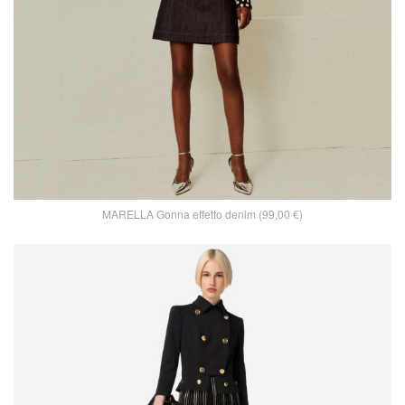
MARELLA Gonna effetto denim (99,00 €)