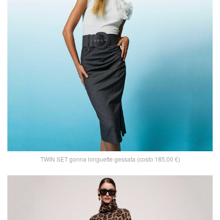
TWIN SET gonna longuette gessata (costo 185,00 €)