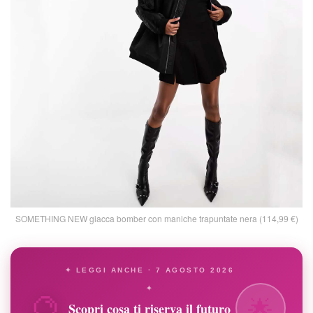
SOMETHING NEW giacca bomber con maniche trapuntate nera (114,99 €)
✦ LEGGI ANCHE · 7 AGOSTO 2026
🔮
✦
🌟
Scopri cosa ti riserva il futuro