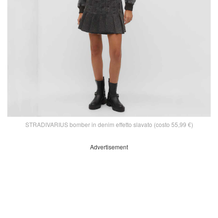
STRADIVARIUS bomber in denim effetto slavato (costo 55,99 €)
Advertisement