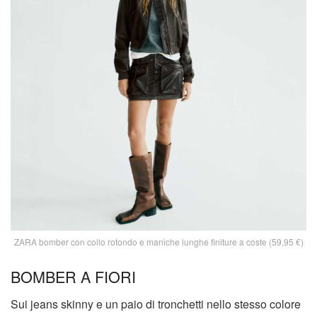
ZARA bomber con collo rotondo e maniche lunghe finiture a coste (59,95 €)
BOMBER A FIORI
Sui jeans skinny e un paio di tronchetti nello stesso colore