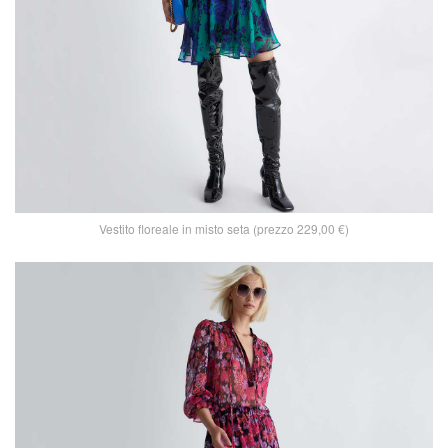
Vestito floreale in misto seta (prezzo 229,00 €)