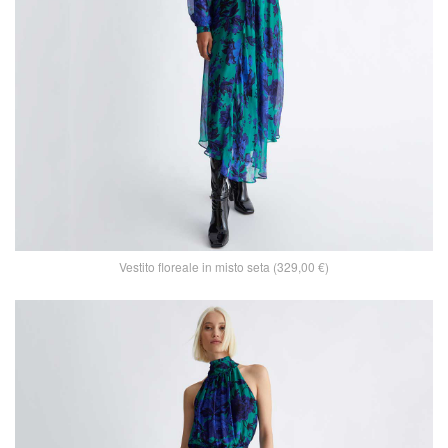
Vestito floreale in misto seta (329,00 €)