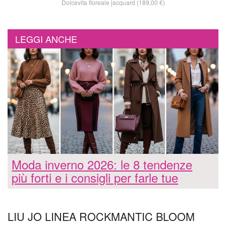
Dolcevita floreale jacquard (189,00 €)
LEGGI ANCHE
Moda inverno 2026: le 8 tendenze
più forti e i consigli per farle tue
LIU JO LINEA ROCKMANTIC BLOOM