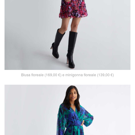
Blusa floreale (169,00 €) e minigonna floreale (139,00 €)