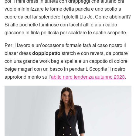
poi il mini dress in taffetà con drappeggi che aiutano chi
vuole minimizzare le forme della pancia e uno scollo a
cuore da cui far splendere i gioielli Liu Jo. Come abbinarli?
Sì alle pochette luminose con tacchi alti e a un caldo
giaccone in finta pelliccia per scaldare le spalle scoperte.
Per il lavoro e un’occasione formale farà al caso nostro il
blazer dress
doppiopetto
stretch e con revers, da portare
con una grande work bag a spalla e un cappotto di colore
beige magari con un basco in pendant. Scoprite il nostro
approfondimento sull’
abito nero tendenza autunno 2023
.