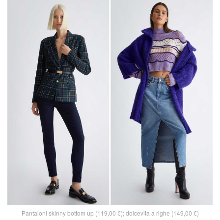
Pantaloni skinny bottom up (119,00 €); dolcevita a righe (149,00 €)