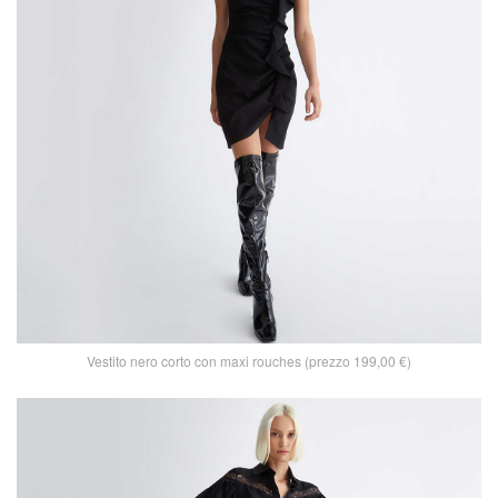
Vestito nero corto con maxi rouches (prezzo 199,00 €)