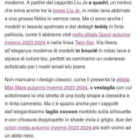
moderno. A partire dal cappotto Liu Jo
a quadri
, un motivo
che torna anche tra le
borse Liu Jo
,
in misto lana abbinato
a una grossa fibbia in vernice nera. Ma ci sono anche i
modelli in tessuto spalmato e dai dettagli
teddy
in finta
pelliccia, come li abbiamo visti
nella sfilata Gucci autunno
inverno 2023 2024
e nella linea
Twin Set
. Via libera
all’eleganza moderna di modelli
in bouclé
in misto lana e
alpaca di colore blu, perfetti se cerchiamo un outerwear
sofisticato per i nostri amati blu jeans.
Non mancano i design classici, come li presenta la
sfilata
Max Mara autunno inverno 2023 2024
, a
vestaglia
con cui
sottolineare la vita stretta di una body shape a clessidra e
in tinta cammello. Ma c’è spazio anche per i cappotti
dall’elegantissimo
taglio cocoon
morbido sulla silhouette
e con chiusura doppiopetto in shade viola o grigio, due dei
colori moda autunno inverno 2023 2024
più belli vicino ad
un abito nero.