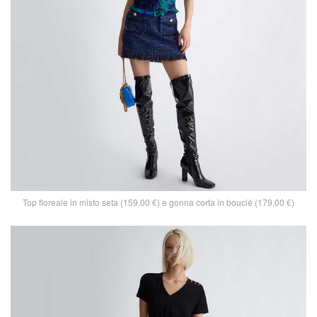
Top floreale in misto seta (159,00 €) e gonna corta in bouclé (179,00 €)