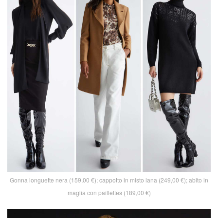
Gonna longuette nera (159,00 €); cappotto in misto lana (249,00 €); abito in
maglia con paillettes (189,00 €)