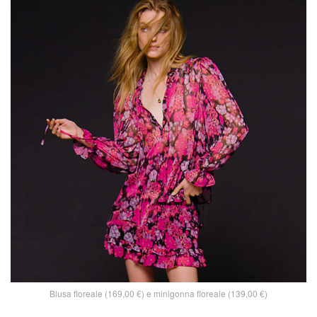
Blusa floreale (169,00 €) e minigonna floreale (139,00 €)