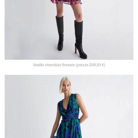
Vestito chemisier floreale (prezzo 209,00 €)