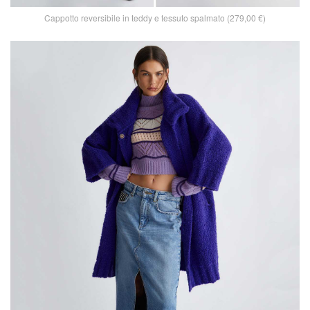
Cappotto reversibile in teddy e tessuto spalmato (279,00 €)