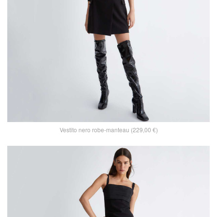
Vestito nero robe-manteau (229,00 €)