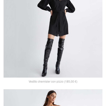
Vestito chemisier con pizzo (185,00 €)