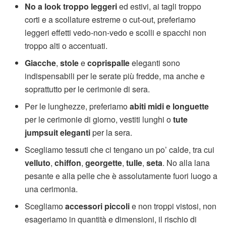
No a look troppo leggeri
ed estivi, ai tagli troppo
corti e a scollature estreme o cut-out, preferiamo
leggeri effetti vedo-non-vedo e scolli e spacchi non
troppo alti o accentuati.
Giacche
,
stole
e
coprispalle
eleganti sono
indispensabili per le serate più fredde, ma anche e
soprattutto per le cerimonie di sera.
Per le lunghezze, preferiamo
abiti midi e longuette
per le cerimonie di giorno, vestiti lunghi o
tute
jumpsuit eleganti
per la sera.
Scegliamo tessuti che ci tengano un po’ calde, tra cui
velluto
,
chiffon
,
georgette
,
tulle
,
seta
. No alla lana
pesante e alla pelle che è assolutamente fuori luogo a
una cerimonia.
Scegliamo
accessori piccoli
e non troppi vistosi, non
esageriamo in quantità e dimensioni, il rischio di