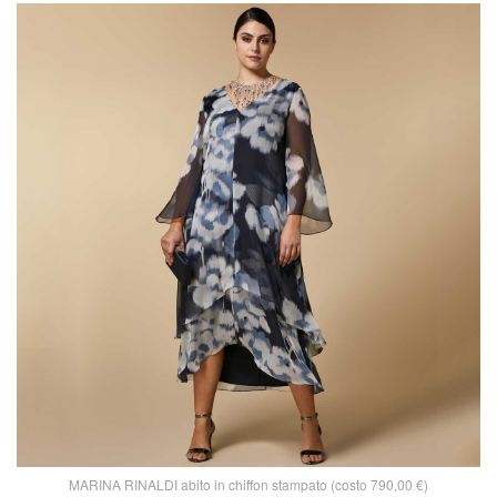
MARINA RINALDI abito in chiffon stampato (costo 790,00 €)