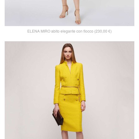
ELENA MIRO abito elegante con fiocco (230,00 €)