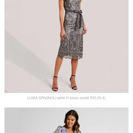
LUISA SPAGNOLI abito in pizzo (costo 530,00 €)