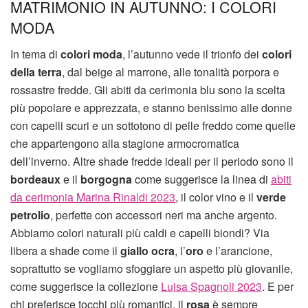
MATRIMONIO IN AUTUNNO: I COLORI
MODA
In tema di
colori moda
, l’autunno vede il trionfo dei
colori
della terra
, dal beige al marrone, alle tonalità porpora e
rossastre fredde. Gli abiti da cerimonia blu sono la scelta
più popolare e apprezzata, e stanno benissimo alle donne
con capelli scuri e un sottotono di pelle freddo come quelle
che appartengono alla stagione armocromatica
dell’inverno. Altre shade fredde ideali per il periodo sono il
bordeaux
e il
borgogna
come suggerisce la linea di
abiti
da cerimonia Marina Rinaldi 2023
, il color vino e il
verde
petrolio
, perfette con accessori neri ma anche argento.
Abbiamo colori naturali più caldi e capelli biondi? Via
libera a shade come il
giallo ocra
, l’
oro
e l’arancione,
soprattutto se vogliamo sfoggiare un aspetto più giovanile,
come suggerisce la collezione
Luisa Spagnoli 2023
. E per
chi preferisce tocchi più romantici, il
rosa
è sempre