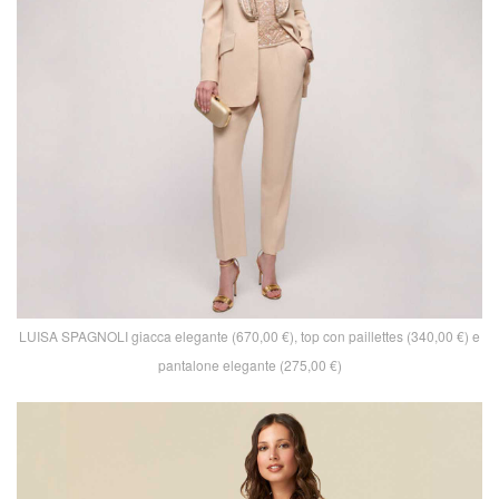
LUISA SPAGNOLI giacca elegante (670,00 €), top con paillettes (340,00 €) e
pantalone elegante (275,00 €)