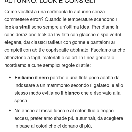
AUTUNNO: LOOK E CONSIGLI
Come vestirsi a una cerimonia in autunno senza
commettere errori? Quando le temperature scendono i
look a strati
sono sempre un’ottima idea. Prendiamo in
considerazione look da invitata con giacche e spolverini
eleganti, dai classici tailleur con gonne e pantaloni ai
completi con abiti e coprispalle abbinato. Facciamo anche
attenzione a tagli, materiali e colori. In linea generale
ricordiamo alcune semplici regole di stile:
Evitiamo il nero
perché è una tinta poco adatta da
indossare a un matrimonio secondo il galateo, e allo
stesso modo evitiamo il
bianco
che è riservato alla
sposa.
No anche al rosso fuoco e ai colori fluo o troppo
accesi, preferiamo shade più autunnali, da scegliere
in base ai colori che ci donano di più.