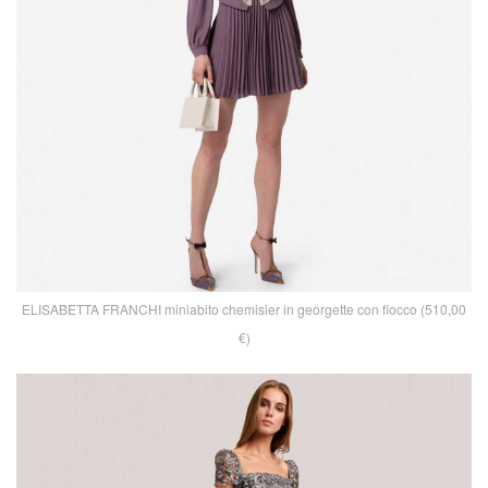
ELISABETTA FRANCHI miniabito chemisier in georgette con fiocco (510,00
€)