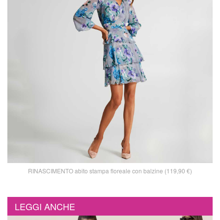
RINASCIMENTO abito stampa floreale con balzine (119,90 €)
LEGGI ANCHE