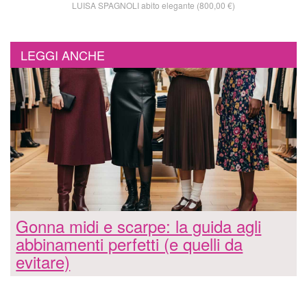
LUISA SPAGNOLI abito elegante (800,00 €)
LEGGI ANCHE
Gonna midi e scarpe: la guida agli
abbinamenti perfetti (e quelli da
evitare)