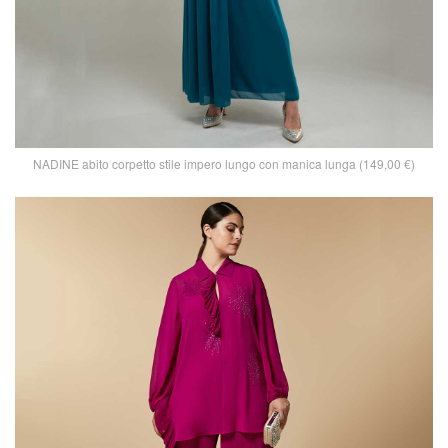
NADINE abito corpetto stile impero lungo con manica lunga (149,00 €)