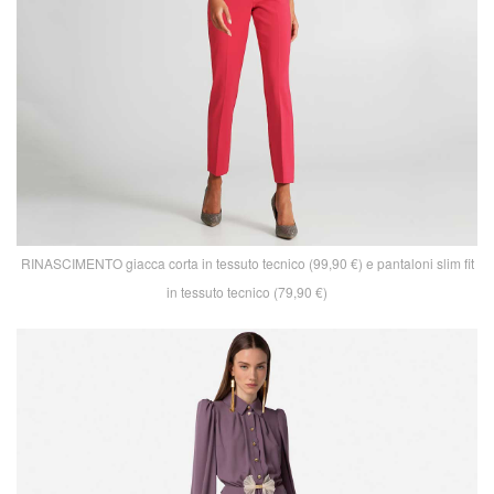
RINASCIMENTO giacca corta in tessuto tecnico (99,90 €) e pantaloni slim fit
in tessuto tecnico (79,90 €)