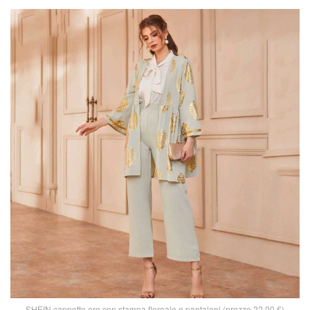
SHEIN cappotto oro con stampa floreale e pantaloni (prezzo 22,00 €)