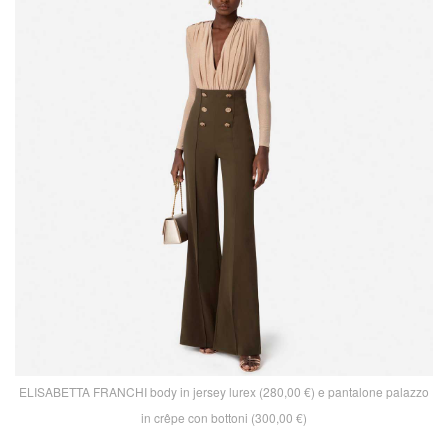
ELISABETTA FRANCHI body in jersey lurex (280,00 €) e pantalone palazzo
in crêpe con bottoni (300,00 €)