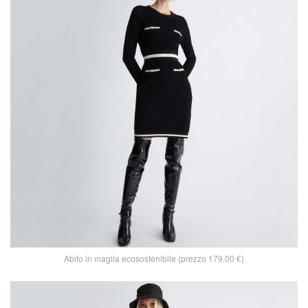
Abito in maglia ecosostenibile (prezzo 179,00 €)