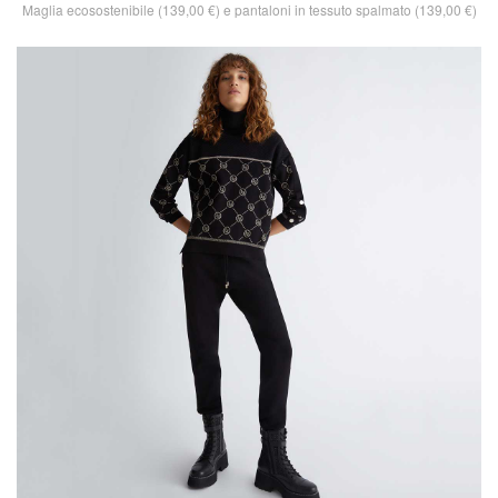
Maglia ecosostenibile (139,00 €) e pantaloni in tessuto spalmato (139,00 €)