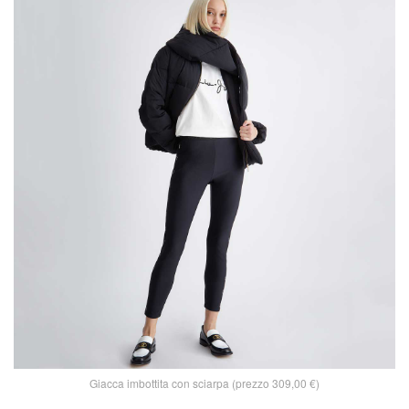
Giacca imbottita con sciarpa (prezzo 309,00 €)