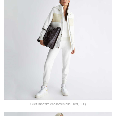
Gilet imbottito ecosostenibile (189,00 €)