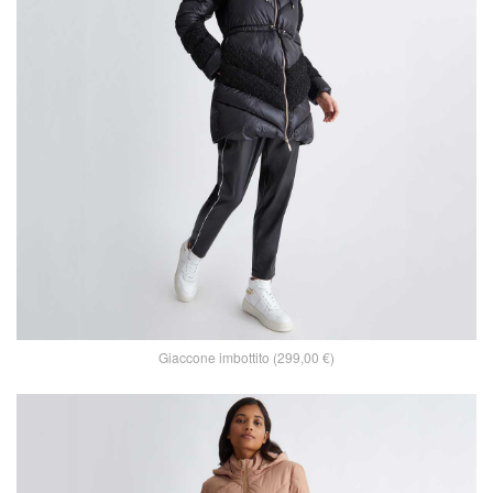
Giaccone imbottito (299,00 €)