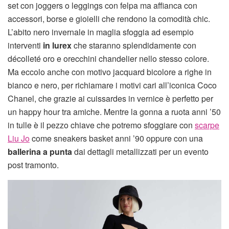
set con joggers o leggings con felpa ma affianca con
accessori, borse e gioielli che rendono la comodità chic.
L’abito nero invernale in maglia sfoggia ad esempio
interventi
in lurex
che staranno splendidamente con
décolleté oro e orecchini chandelier nello stesso colore.
Ma eccolo anche con motivo jacquard bicolore a righe in
bianco e nero, per richiamare i motivi cari all’iconica Coco
Chanel, che grazie ai cuissardes in vernice è perfetto per
un happy hour tra amiche. Mentre la gonna a ruota anni ’50
in tulle è il pezzo chiave che potremo sfoggiare con
scarpe
Liu Jo
come sneakers basket anni ’90 oppure con una
ballerina a punta
dai dettagli metallizzati per un evento
post tramonto.