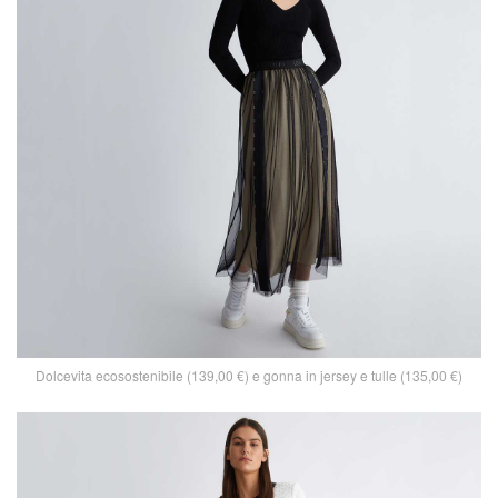
Dolcevita ecosostenibile (139,00 €) e gonna in jersey e tulle (135,00 €)