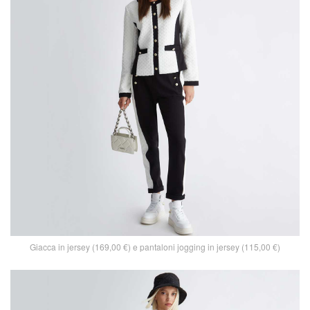
Giacca in jersey (169,00 €) e pantaloni jogging in jersey (115,00 €)