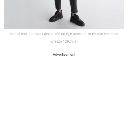
Maglia con logo lurex (costo 139,00 €) e pantaloni in tessuto spalmato
(prezzo 139,00 €)
Advertisement