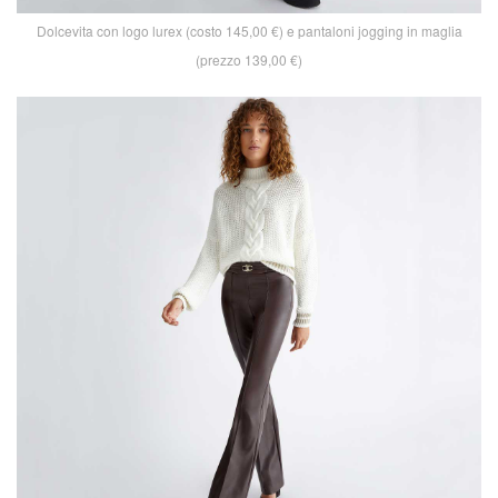
Dolcevita con logo lurex (costo 145,00 €) e pantaloni jogging in maglia
(prezzo 139,00 €)