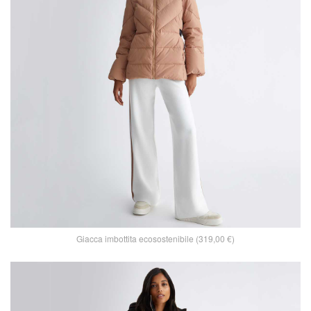
Giacca imbottita ecosostenibile (319,00 €)