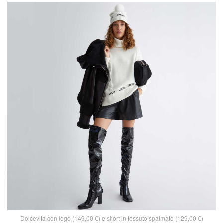
Dolcevita con logo (149,00 €) e short in tessuto spalmato (129,00 €)