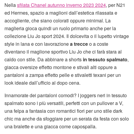
Nella
sfilata Chanel autunno inverno 2023 2024
, per N21
ed Hermes, spazio a maglioni dall’estetica rilassata e
accogliente, che siano colorati oppure minimal. La
maglieria gioca quindi un ruolo primario anche per la
collezione Liu Jo sport 2024. Il dolcevita o il lupetto vintage
style in lana e con lavorazione
a trecce
o a coste
diventano il maglione sportivo Liu Jo che ci farà stara al
caldo con stile. Da abbinare a shorts
in tessuto spalmato
,
giacca oversize effetto montone e stivali alti oppure a
pantaloni a zampa effetto pelle e stivaletti texani per un
look ideale dall’ufficio al dopo cena.
Innamorate dei pantaloni comodi? I joggers neri in tessuto
spalmato sono i più versatili, perfetti con un pullover a V,
una felpa a fantasia con romantici fiori per uno stile dark
chic ma anche da sfoggiare per un serata da festa con solo
una bralette e una giacca come capospalla.