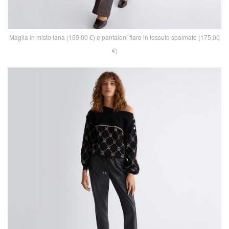
Maglia in misto lana (169,00 €) e pantaloni flare in tessuto spalmato (175,00
€)