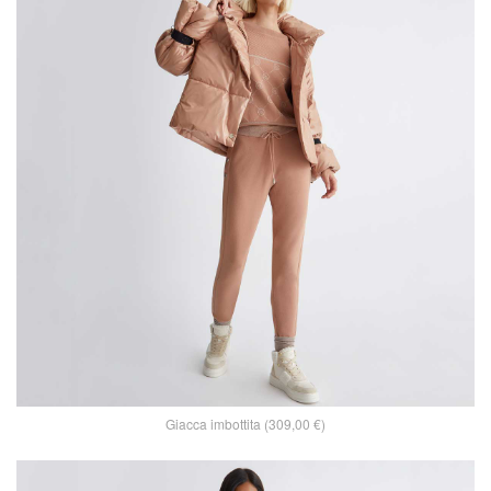
Giacca imbottita (309,00 €)