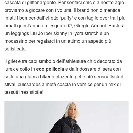
cascata di glitter argento. Per sentirci chic e a nostro agio
proviamo a giocare con i volumi. Il brand non dimentica
infatti i bomber dall’effetto “puffy” e con taglio over tra i più
amati quest’anno da Dsquared2, Giorgio Armani. Basterà
un leggings Liu Jo iper skinny in lycra stretch e un
mocassino per regalarci in un attimo un aspetto più
sofisticato.
Il gilet è tra capi simbolo dell’athleisure chic decorato da
lurex e collo in
eco pelliccia
e da indossare di sera con
sotto una giacca biker o blazer in pelle più sensualissimi
stivali cuissardes a metà coscia in vernice per un mix di
tessuti irresistibile!