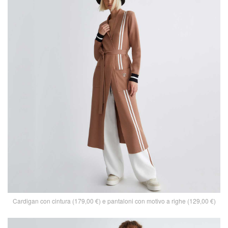
Cardigan con cintura (179,00 €) e pantaloni con motivo a righe (129,00 €)