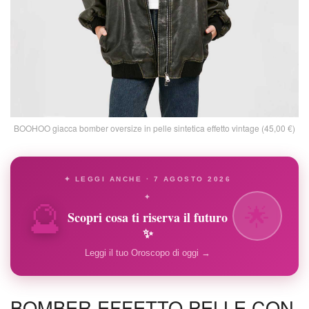
BOOHOO giacca bomber oversize in pelle sintetica effetto vintage (45,00 €)
✦ LEGGI ANCHE · 7 AGOSTO 2026
🔮
✦
🌟
Scopri cosa ti riserva il futuro
✨
Leggi il tuo Oroscopo di oggi →
BOMBER EFFETTO PELLE CON