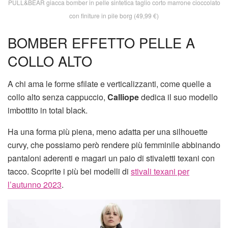
PULL&BEAR giacca bomber in pelle sintetica taglio corto marrone cioccolato
con finiture in pile borg (49,99 €)
BOMBER EFFETTO PELLE A
COLLO ALTO
A chi ama le forme sfilate e verticalizzanti, come quelle a
collo alto senza cappuccio,
Calliope
dedica il suo modello
imbottito in total black.
Ha una forma più piena, meno adatta per una silhouette
curvy, che possiamo però rendere più femminile abbinando
pantaloni aderenti e magari un paio di stivaletti texani con
tacco. Scoprite i più bei modelli di
stivali texani per
l’autunno 2023
.