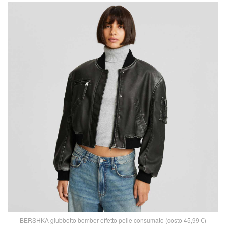
BERSHKA giubbotto bomber effetto pelle consumato (costo 45,99 €)