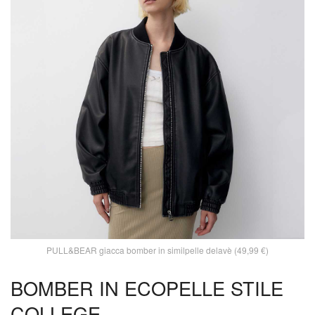
PULL&BEAR giacca bomber in similpelle delavè (49,99 €)
BOMBER IN ECOPELLE STILE
COLLEGE