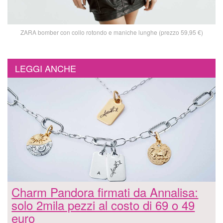
ZARA bomber con collo rotondo e maniche lunghe (prezzo 59,95 €)
LEGGI ANCHE
Charm Pandora firmati da Annalisa:
solo 2mila pezzi al costo di 69 o 49
euro