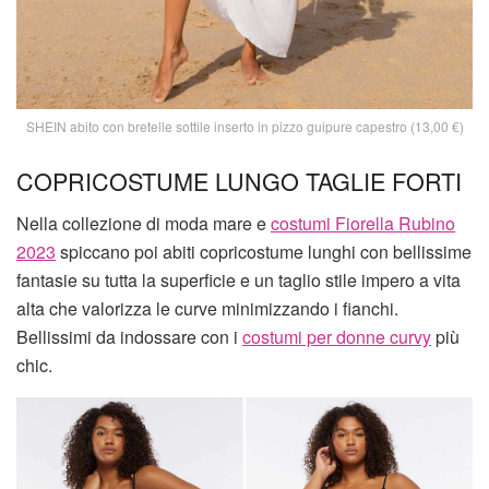
SHEIN abito con bretelle sottile inserto in pizzo guipure capestro (13,00 €)
COPRICOSTUME LUNGO TAGLIE FORTI
Nella collezione di moda mare e
costumi Fiorella Rubino
2023
spiccano poi abiti copricostume lunghi con bellissime
fantasie su tutta la superficie e un taglio stile impero a vita
alta che valorizza le curve minimizzando i fianchi.
Bellissimi da indossare con i
costumi per donne curvy
più
chic.