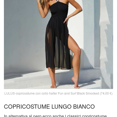
LULUS copricostume con collo halter Fun and Surf Black Smocked (74,00 €)
COPRICOSTUME LUNGO BIANCO
In alternativa al nero ecco anche i classici copricostume