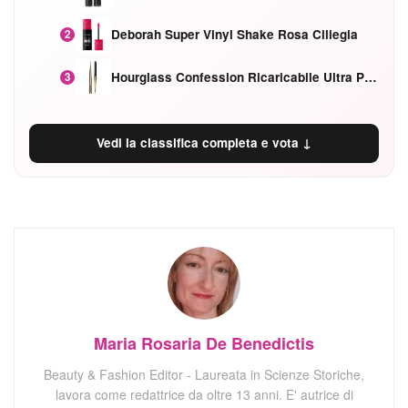
Deborah Super Vinyl Shake Rosa Ciliegia
2
Hourglass Confession Ricaricabile Ultra Preciso Ad Alta Intensità Secretly Classic Red
3
Vedi la classifica completa e vota ↓
Maria Rosaria De Benedictis
Beauty & Fashion Editor - Laureata in Scienze Storiche,
lavora come redattrice da oltre 13 anni. E' autrice di