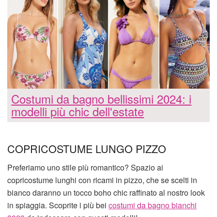
Costumi da bagno bellissimi 2024: i
modelli più chic dell'estate
COPRICOSTUME LUNGO PIZZO
Preferiamo uno stile più romantico? Spazio ai
copricostume lunghi con ricami in pizzo, che se scelti in
bianco daranno un tocco boho chic raffinato al nostro look
in spiaggia. Scoprite i più bei
costumi da bagno bianchi