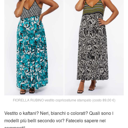
FIORELLA RUBINO vestito copricostume stampato (costo 89,00 €)
Vestito o kaftani? Neri, bianchi o colorati? Quali sono i
modelli più belli secondo voi? Fatecelo sapere nei
commenti!