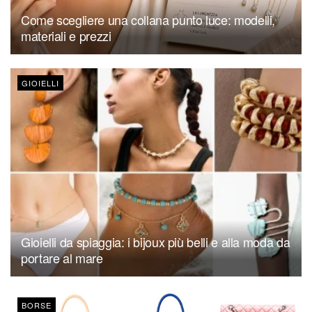
Come scegliere una collana punto luce: modelli,
materiali e prezzi
GIOIELLI
Gioielli da spiaggia: i bijoux più belli e alla moda da
portare al mare
BORSE