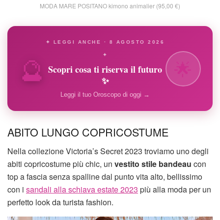
MODA MARE POSITANO kimono animalier (95,00 €)
✦ LEGGI ANCHE · 8 AGOSTO 2026
🔮
✦
🌟
Scopri cosa ti riserva il futuro
✨
Leggi il tuo Oroscopo di oggi →
ABITO LUNGO COPRICOSTUME
Nella collezione Victoria’s Secret 2023 troviamo uno degli
abiti copricostume più chic, un
vestito stile bandeau
con
top a fascia senza spalline dal punto vita alto, bellissimo
con i
sandali alla schiava estate 2023
più alla moda per un
perfetto look da turista fashion.