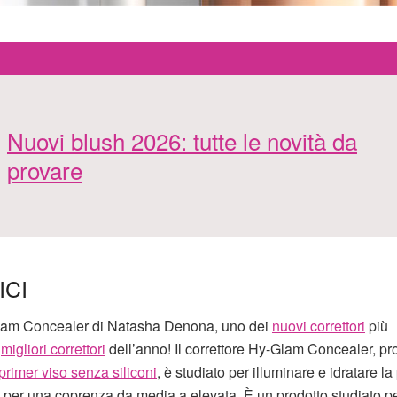
Nuovi blush 2026: tutte le novità da
provare
ICI
Glam Concealer di Natasha Denona, uno dei
nuovi correttori
più
i
migliori correttori
dell’anno! Il correttore Hy-Glam Concealer, pr
 primer viso senza siliconi
, è studiato per illuminare e idratare la 
, per una coprenza da media a elevata. È un prodotto studiato p