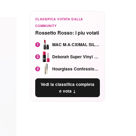
CLASSIFICA VOTATA DALLA
COMMUNITY
Rossetto Rosso: i piu votati
MAC M·A·CXIMAL SILKY MATTE Red Rock mat
1
Deborah Super Vinyl Shake Rosa Ciliegia
2
Hourglass Confession Ricaricabile Ultra Preciso Ad Alta Intensità Secretly Classic Red
3
Vedi la classifica completa
e vota ↓