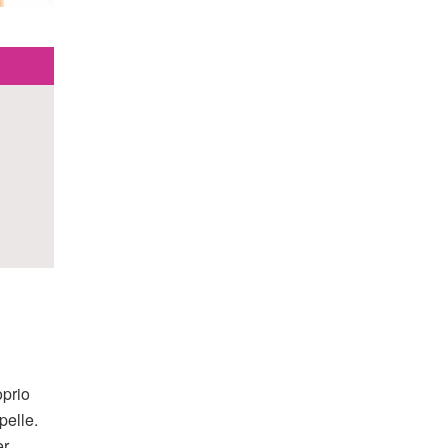
oprio
pelle.
er