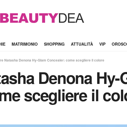
HIE
MATRIMONIO
SHOPPING
ATTUALITÀ
VIP
OROSC
ore Natasha Denona Hy-Glam Concealer: come scegliere il colore
atasha Denona Hy-
e scegliere il col