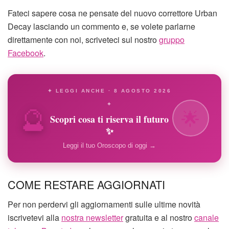
Fateci sapere cosa ne pensate del nuovo correttore Urban
Decay lasciando un commento e, se volete parlarne
direttamente con noi, scriveteci sul nostro
gruppo
Facebook
.
✦ LEGGI ANCHE · 8 AGOSTO 2026
🔮
✦
🌟
Scopri cosa ti riserva il futuro
✨
Leggi il tuo Oroscopo di oggi →
COME RESTARE AGGIORNATI
Per non perdervi gli aggiornamenti sulle ultime novità
iscrivetevi alla
nostra newsletter
gratuita e al nostro
canale