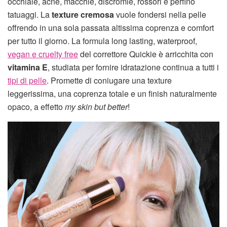
occhiaie, acne, macchie, discromie, rossori e perfino
tatuaggi. La
texture cremosa
vuole fondersi nella pelle
offrendo in una sola passata altissima coprenza e comfort
per tutto il giorno. La formula long lasting, waterproof,
vegan e cruelty free
del correttore Quickie è arricchita con
vitamina E
, studiata per fornire idratazione continua a tutti i
tipi di pelle
. Promette di coniugare una texture
leggerissima, una coprenza totale e un finish naturalmente
opaco, a effetto
my skin but better
!