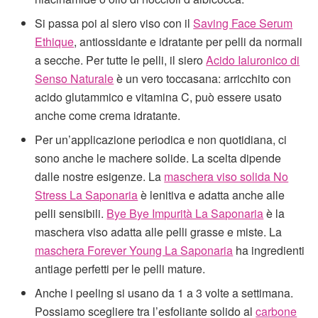
Si passa poi al siero viso con il
Saving Face Serum
Ethique
, antiossidante e idratante per pelli da normali
a secche. Per tutte le pelli, il siero
Acido Ialuronico di
Senso Naturale
è un vero toccasana: arricchito con
acido glutammico e vitamina C, può essere usato
anche come crema idratante.
Per un’applicazione periodica e non quotidiana, ci
sono anche le machere solide. La scelta dipende
dalle nostre esigenze. La
maschera viso solida No
Stress La Saponaria
è lenitiva e adatta anche alle
pelli sensibili.
Bye Bye Impurità La Saponaria
è la
maschera viso adatta alle pelli grasse e miste. La
maschera Forever Young La Saponaria
ha ingredienti
antiage perfetti per le pelli mature.
Anche i peeling si usano da 1 a 3 volte a settimana.
Possiamo scegliere tra l’esfoliante solido al
carbone