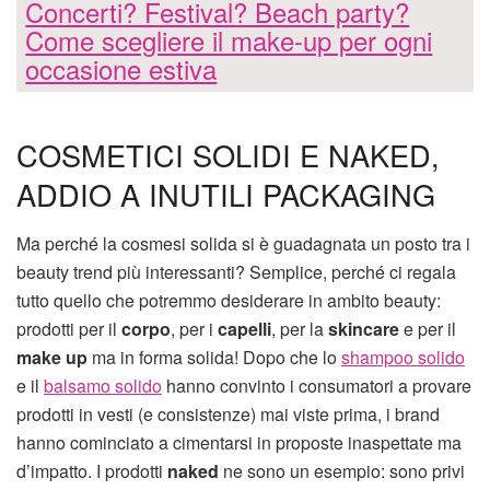
Concerti? Festival? Beach party?
Come scegliere il make-up per ogni
occasione estiva
COSMETICI SOLIDI E NAKED,
ADDIO A INUTILI PACKAGING
Ma perché la cosmesi solida si è guadagnata un posto tra i
beauty trend più interessanti? Semplice, perché ci regala
tutto quello che potremmo desiderare in ambito beauty:
prodotti per il
corpo
, per i
capelli
, per la
skincare
e per il
make up
ma in forma solida! Dopo che lo
shampoo solido
e il
balsamo solido
hanno convinto i consumatori a provare
prodotti in vesti (e consistenze) mai viste prima, i brand
hanno cominciato a cimentarsi in proposte inaspettate ma
d’impatto. I prodotti
naked
ne sono un esempio: sono privi