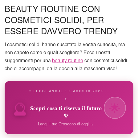
BEAUTY ROUTINE CON
COSMETICI SOLIDI, PER
ESSERE DAVVERO TRENDY
I cosmetici solidi hanno suscitato la vostra curiosità, ma
non sapete come o quali scegliere? Ecco i nostri
suggerimenti per una
beauty routine
con cosmetici solidi
che ci accompagni dalla doccia alla maschera viso!
✦ LEGGI ANCHE · 6 AGOSTO 2026
🔮
✦
🌟
Scopri cosa ti riserva il futuro
✨
Leggi il tuo Oroscopo di oggi →