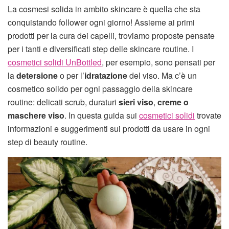
La cosmesi solida in ambito skincare è quella che sta
conquistando follower ogni giorno! Assieme ai primi
prodotti per la cura dei capelli, troviamo proposte pensate
per i tanti e diversificati step delle skincare routine. I
cosmetici solidi UnBottled
, per esempio, sono pensati per
la
detersione
o per l’
idratazione
del viso. Ma c’è un
cosmetico solido per ogni passaggio della skincare
routine: delicati scrub, duraturi
sieri viso
,
creme o
maschere viso
. In questa guida sui
cosmetici solidi
trovate
informazioni e suggerimenti sui prodotti da usare in ogni
step di beauty routine.