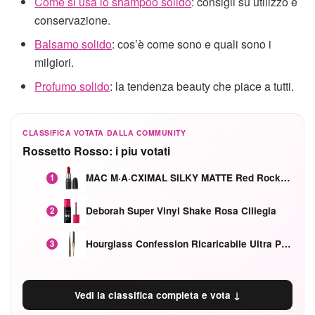
Come si usa lo shampoo solido
: consigli su utilizzo e
conservazione.
Balsamo solido
: cos’è come sono e quali sono i
milgiori.
Profumo solido
: la tendenza beauty che piace a tutti.
CLASSIFICA VOTATA DALLA COMMUNITY
Rossetto Rosso: i piu votati
MAC M·A·CXIMAL SILKY MATTE Red Rock mat
1
Deborah Super Vinyl Shake Rosa Ciliegia
2
Hourglass Confession Ricaricabile Ultra Preciso Ad Alta Intensità Secretly Classic Red
3
Vedi la classifica completa e vota ↓