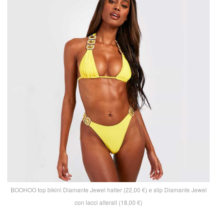
BOOHOO top bikini Diamante Jewel halter (22,00 €) e slip Diamante Jewel
con lacci alterali (18,00 €)