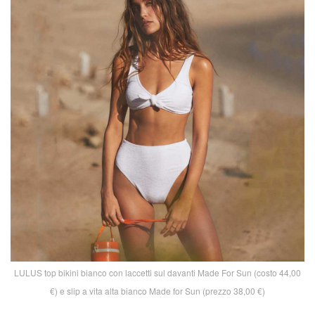
LULUS top bikini bianco con laccetti sul davanti Made For Sun (costo 44,00
€) e slip a vita alta bianco Made for Sun (prezzo 38,00 €)