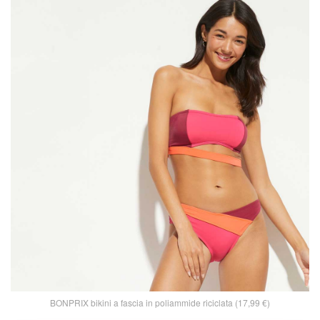
BONPRIX bikini a fascia in poliammide riciclata (17,99 €)