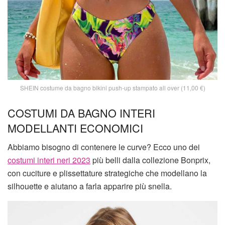
SHEIN costume da bagno bikini push-up stampato all over (11,00 €)
COSTUMI DA BAGNO INTERI
MODELLANTI ECONOMICI
Abbiamo bisogno di contenere le curve? Ecco uno dei
costumi interi neri 2023
più belli dalla collezione Bonprix,
con cuciture e plissettature strategiche che modellano la
silhouette e aiutano a farla apparire più snella.