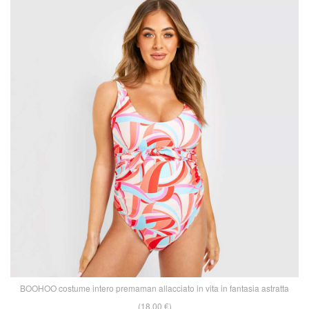
BOOHOO costume intero premaman allacciato in vita in fantasia astratta
(18,00 €)