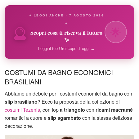
✦ LEGGI ANCHE · 7 AGOSTO 2026
🔮
✦
🌟
Scopri cosa ti riserva il futuro
✨
Leggi il tuo Oroscopo di oggi →
COSTUMI DA BAGNO ECONOMICI
BRASILIANI
Abbiamo un debole per i costumi economici da bagno con
slip brasiliano
? Ecco la proposta della collezione di
costumi Tezenis
, con top
a triangolo
con
ricami macramé
romantici a cuore e
slip sgambato
con la stessa deliziosa
decorazione.