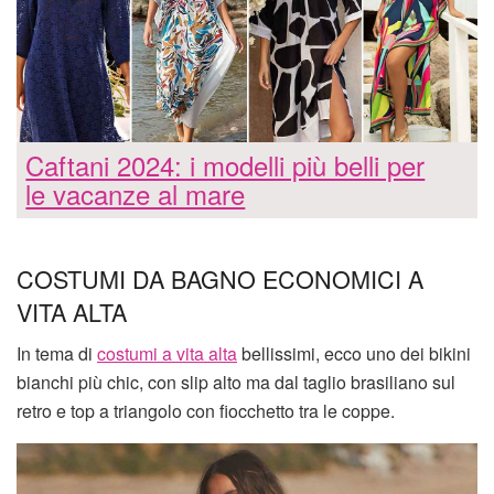
Caftani 2024: i modelli più belli per
le vacanze al mare
COSTUMI DA BAGNO ECONOMICI A
VITA ALTA
In tema di
costumi a vita alta
bellissimi, ecco uno dei bikini
bianchi più chic, con slip alto ma dal taglio brasiliano sul
retro e top a triangolo con fiocchetto tra le coppe.