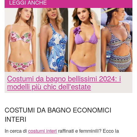
LEGGI ANCHE
Costumi da bagno bellissimi 2024: i
modelli più chic dell'estate
COSTUMI DA BAGNO ECONOMICI
INTERI
In cerca di
costumi interi
raffinati e femminili? Ecco la