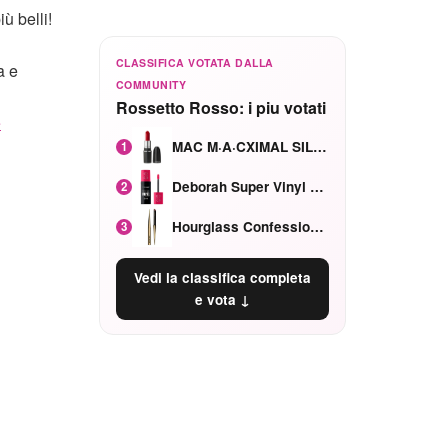
ù belli!
CLASSIFICA VOTATA DALLA
a e
COMMUNITY
Rossetto Rosso: i piu votati
e
MAC M·A·CXIMAL SILKY MATTE Red Rock mat
1
Deborah Super Vinyl Shake Rosa Ciliegia
2
Hourglass Confession Ricaricabile Ultra Preciso Ad Alta Intensità Secretly Classic Red
3
Vedi la classifica completa
e vota ↓