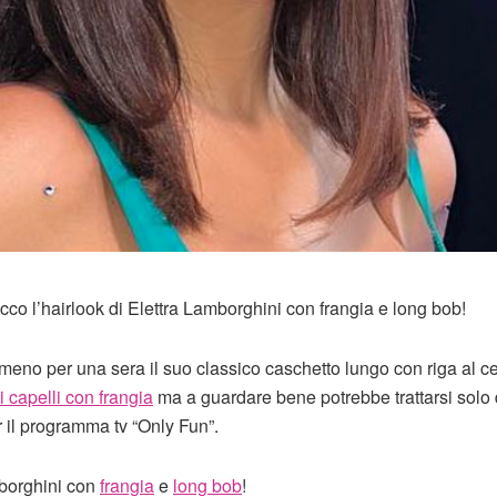
cco l’hairlook di Elettra Lamborghini con frangia e long bob!
no per una sera il suo classico caschetto lungo con riga al ce
di capelli con frangia
ma a guardare bene potrebbe trattarsi solo 
r il programma tv “Only Fun”.
mborghini con
frangia
e
long bob
!