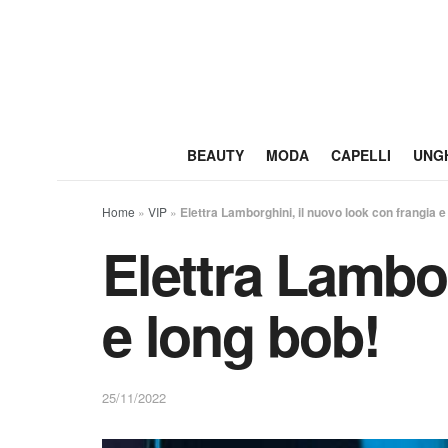
BEAUTY
MODA
CAPELLI
UNG
Home
»
VIP
»
Elettra Lamborghini, il nuovo look con frangia e
Elettra Lambor
e long bob!
25/11/2022