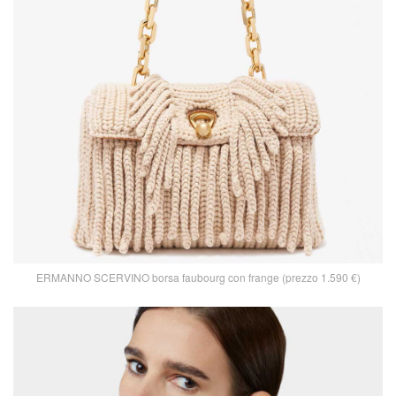
ERMANNO SCERVINO borsa faubourg con frange (prezzo 1.590 €)