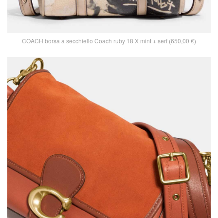
COACH borsa a secchiello Coach ruby 18 X mint + serf (650,00 €)