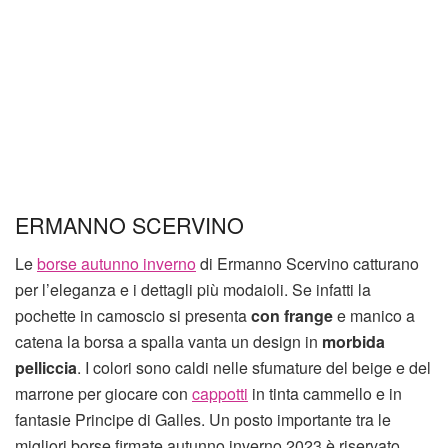
ERMANNO SCERVINO
Le
borse autunno inverno
di Ermanno Scervino catturano
per l’eleganza e i dettagli più modaioli. Se infatti la
pochette in camoscio si presenta
con frange
e manico a
catena la borsa a spalla vanta un design in
morbida
pelliccia
. I colori sono caldi nelle sfumature del beige e del
marrone per giocare con
cappotti
in tinta cammello e in
fantasie Principe di Galles. Un posto importante tra le
migliori borse firmate autunno inverno 2023 è riservato