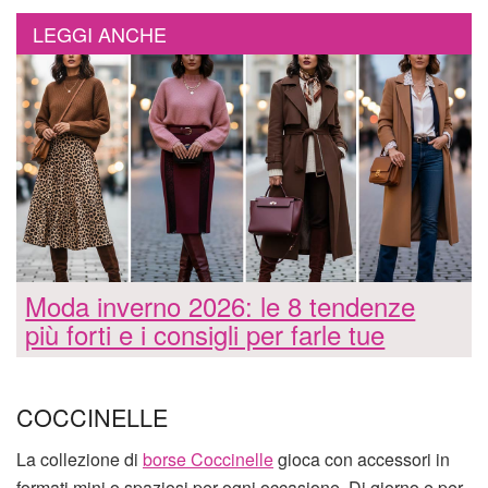
LEGGI ANCHE
Moda inverno 2026: le 8 tendenze
più forti e i consigli per farle tue
COCCINELLE
La collezione di
borse Coccinelle
gioca con accessori in
formati mini o spaziosi per ogni occasione. Di giorno e per