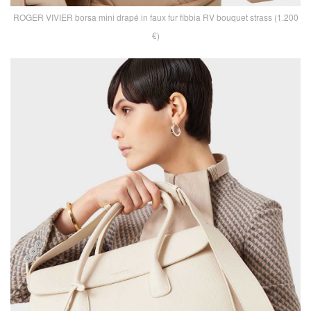
ROGER VIVIER borsa mini drapé in faux fur fibbia RV bouquet strass (1.200
€)