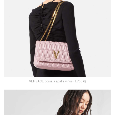
VERSACE borsa a spalla virtus (1.750 €)