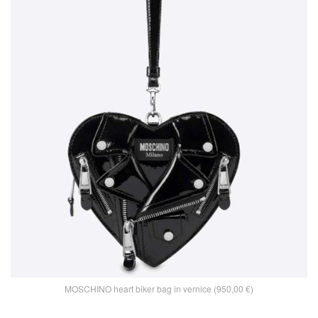
MOSCHINO heart biker bag in vernice (950,00 €)