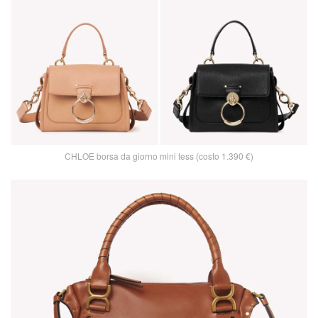
CHLOE borsa da giorno mini tess (costo 1.390 €)