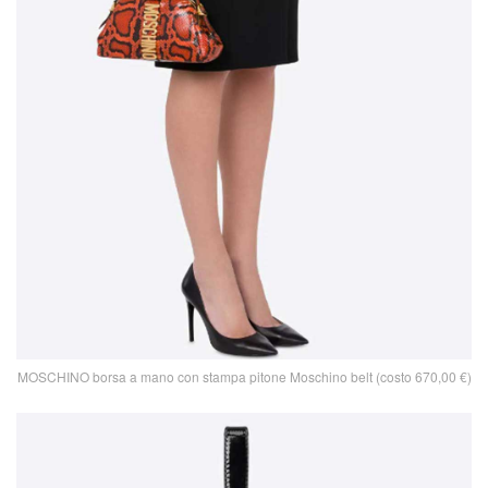
MOSCHINO borsa a mano con stampa pitone Moschino belt (costo 670,00 €)