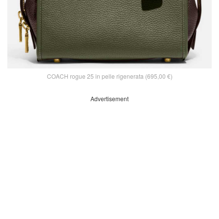
COACH rogue 25 in pelle rigenerata (695,00 €)
Advertisement