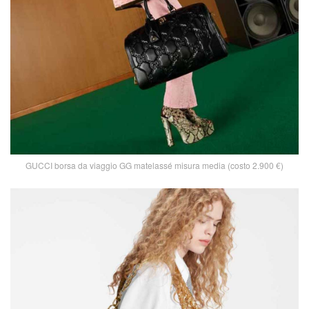
GUCCI borsa da viaggio GG matelassé misura media (costo 2.900 €)