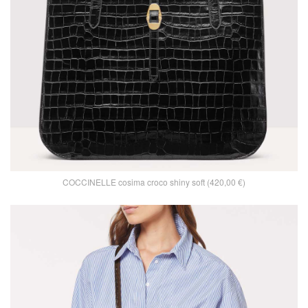
COCCINELLE cosima croco shiny soft (420,00 €)