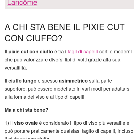
Lancôme
A CHI STA BENE IL PIXIE CUT
CON CIUFFO?
Il
pixie cut con ciuffo
è tra i
tagli di capelli
corti e moderni
che può valorizzare diversi tipi di volti grazie alla sua
versatilità.
Il
ciuffo lungo
e spesso
asimmetrico
sulla parte
superiore, può essere modellato in vari modi per adattarsi
alla forma del viso e al tipo di capelli.
Ma a chi sta bene?
1) Il
viso ovale
è considerato il tipo di viso più versatile e
può portare praticamente qualsiasi taglio di capelli, incluso
il pixie cut con ciuffo.