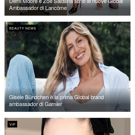
Demi Moore e Zoe Saldaña sono le nuove Global
Ambassador di Lancôme
BEAUTY NEWS
Gisele Bündchen è la prima Global brand
ambassador di Garnier
VIP