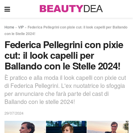
Home
»
VIP
»
Federica Pellegrini con pixie cut: il look capelli per Ballando
con le Stelle 2024!
Federica Pellegrini con pixie
cut: il look capelli per
Ballando con le Stelle 2024!
È pratico e alla moda il look capelli con pixie cut
di Federica Pellegrini. L'ex nuotatrice lo sfoggia
per annunciare che farà parte del cast di
Ballando con le stelle 2024!
29/07/2024