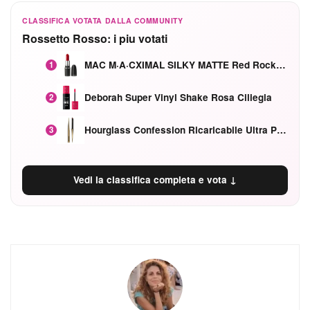
CLASSIFICA VOTATA DALLA COMMUNITY
Rossetto Rosso: i piu votati
MAC M·A·CXIMAL SILKY MATTE Red Rock mat
1
Deborah Super Vinyl Shake Rosa Ciliegia
2
Hourglass Confession Ricaricabile Ultra Preciso Ad Alta Intensità Secretly Classic Red
3
Vedi la classifica completa e vota ↓