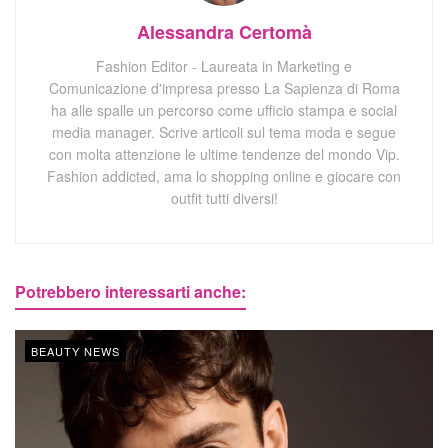
Alessandra Certomà
Fashion Editor - Laureata in Marketing e
Comunicazione d'impresa presso La Sapienza di Roma
ha alle spalle un percorso come ufficio stampa e social
media manager. Scrive articoli sul tema moda e segue
con molta attenzione le ultime tendenze del mondo Vip.
Fashion addicted, ama lo shopping online e giocare con
outfit tutti diversi!
Potrebbero interessarti anche:
BEAUTY NEWS