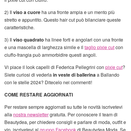
2) Il
viso a cuore
ha una fronte ampia e un mento più
stretto e appuntito. Questo hair cut può bilanciare queste
caratteristiche.
3) Il
viso quadrato
ha linee forti e angolari con una fronte
e una mascella di larghezza simile e il
taglio pixie cut
con
ciuffo-frangia può ammorbidire questi angoli.
Vi piace il look capelli di Federica Pellegrini con
pixie cut
?
Siete curiosi di vederla
in veste di ballerina
a Ballando
con le stelle 2024? Ditecelo nei commenti!
COME RESTARE AGGIORNATI
Per restare sempre aggiornati su tutte le novità iscrivetevi
alla
nostra newsletter
gratuita. Per conoscere il team di
Beautydea, per chiedere consigli e parlare di moda, outfit e
vip, iscrivetevi al
gruppo Facebook
di Beautydea Moda. Se