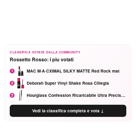
CLASSIFICA VOTATA DALLA COMMUNITY
Rossetto Rosso: i piu votati
MAC M·A·CXIMAL SILKY MATTE Red Rock mat
1
Deborah Super Vinyl Shake Rosa Ciliegia
2
Hourglass Confession Ricaricabile Ultra Preciso Ad Alta Intensità Secretly Classic Red
3
Vedi la classifica completa e vota ↓