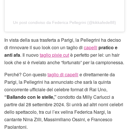
Un post condiviso da Federica Pellegrini (@kikkafede88)
In vista della sua trasferta a Parigi, la Pellegrini ha deciso
di rinnovare il suo look con un taglio di
capelli
pratico e
anti afa
. Il nuovo
taglio pixie cut
è perfetto per lei: un hair
look che si è rivelato anche “fortunato” per la campionessa.
Perché? Con questo
taglio di capelli
e direttamente da
Parigi, la Pellegrini ha annunciato che sarà la quinta
concorrente ufficiale del celebre format di Rai Uno,
“Ballando con le stelle,”
condotto da Milly Carlucci a
partire dal 28 settembre 2024. Si unirà ad altri nomi celebri
dello spettacolo, tra cui l’ex velina Federica Nargi, la
cantante Nina Zilli, Massimiliano Ossini, e Francesco
Paolantoni.