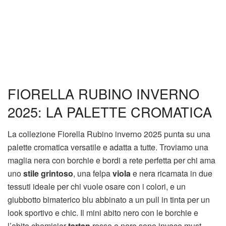
FIORELLA RUBINO INVERNO
2025: LA PALETTE CROMATICA
La collezione Fiorella Rubino inverno 2025 punta su una
palette cromatica versatile e adatta a tutte. Troviamo una
maglia nera con borchie e bordi a rete perfetta per chi ama
uno
stile
grintoso
, una felpa
viola
e nera ricamata in due
tessuti ideale per chi vuole osare con i colori, e un
giubbotto bimaterico blu abbinato a un pull in tinta per un
look sportivo e chic. Il mini abito nero con le borchie e
l’abito chemisier
tartan
rosso e nero sono invece must-