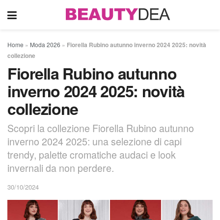
Home
»
Moda 2026
»
Fiorella Rubino autunno inverno 2024 2025: novità
collezione
Fiorella Rubino autunno
inverno 2024 2025: novità
collezione
Scopri la collezione Fiorella Rubino autunno
inverno 2024 2025: una selezione di capi
trendy, palette cromatiche audaci e look
invernali da non perdere.
30/10/2024