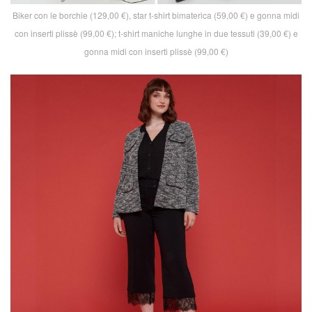
Biker con le borchie (129,00 €), star t-shirt bimaterica (59,00 €) e gonna midi
con inserti plissè (99,00 €); t-shirt maniche lunghe in due tessuti (39,00 €) e
gonna midi con inserti plissè (99,00 €)