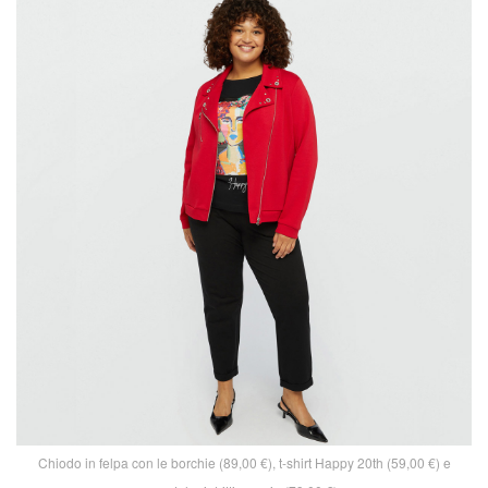
Chiodo in felpa con le borchie (89,00 €), t-shirt Happy 20th (59,00 €) e