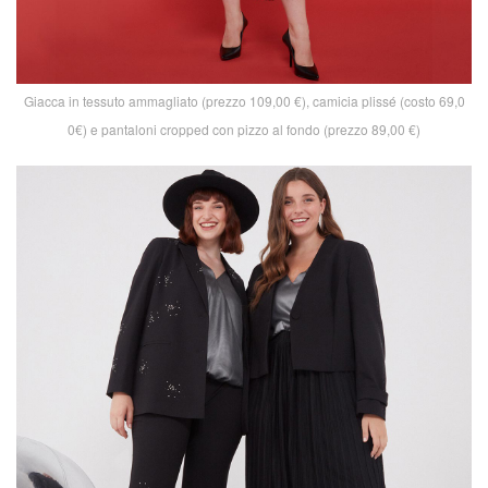
Giacca in tessuto ammagliato (prezzo 109,00 €), camicia plissé (costo 69,0
0€) e pantaloni cropped con pizzo al fondo (prezzo 89,00 €)