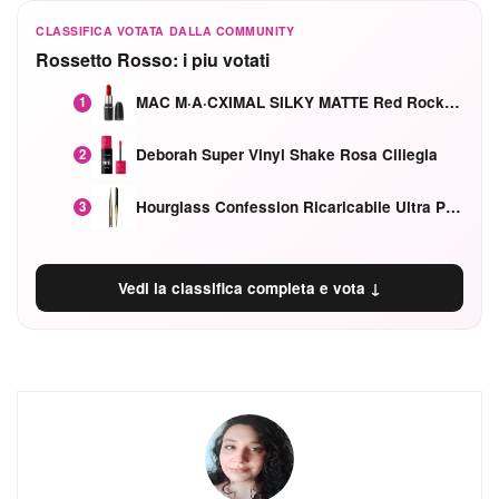
CLASSIFICA VOTATA DALLA COMMUNITY
Rossetto Rosso: i piu votati
MAC M·A·CXIMAL SILKY MATTE Red Rock mat
1
Deborah Super Vinyl Shake Rosa Ciliegia
2
Hourglass Confession Ricaricabile Ultra Preciso Ad Alta Intensità Secretly Classic Red
3
Vedi la classifica completa e vota ↓