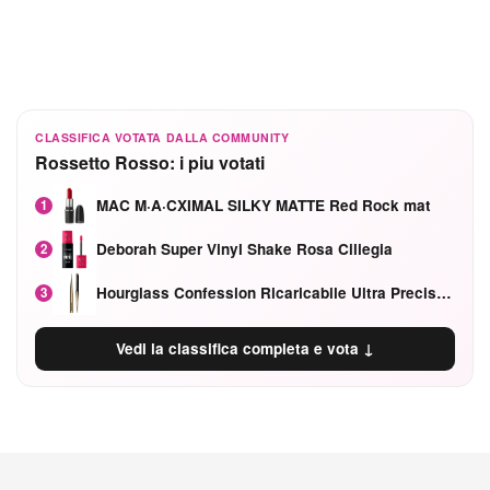
CLASSIFICA VOTATA DALLA COMMUNITY
Rossetto Rosso: i piu votati
MAC M·A·CXIMAL SILKY MATTE Red Rock mat
1
Deborah Super Vinyl Shake Rosa Ciliegia
2
Hourglass Confession Ricaricabile Ultra Preciso Ad Alta Intensità Secretly Classic Red
3
Vedi la classifica completa e vota ↓