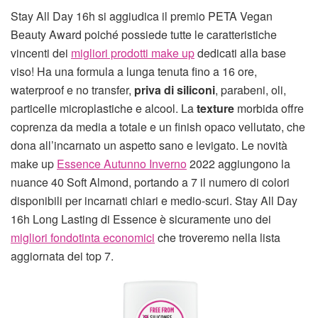
Stay All Day 16h si aggiudica il premio PETA Vegan
Beauty Award poiché possiede tutte le caratteristiche
vincenti dei
migliori prodotti make up
dedicati alla base
viso! Ha una formula a lunga tenuta fino a 16 ore,
waterproof e no transfer,
priva di siliconi
, parabeni, oli,
particelle microplastiche e alcool. La
texture
morbida offre
coprenza da media a totale e un finish opaco vellutato, che
dona all’incarnato un aspetto sano e levigato. Le novità
make up
Essence Autunno Inverno
2022 aggiungono la
nuance 40 Soft Almond, portando a 7 il numero di colori
disponibili per incarnati chiari e medio-scuri. Stay All Day
16h Long Lasting di Essence è sicuramente uno dei
migliori fondotinta economici
che troveremo nella lista
aggiornata dei top 7.