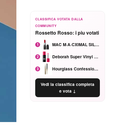
CLASSIFICA VOTATA DALLA
COMMUNITY
Rossetto Rosso: i piu votati
MAC M·A·CXIMAL SILKY MATTE Red Rock mat
1
Deborah Super Vinyl Shake Rosa Ciliegia
2
Hourglass Confession Ricaricabile Ultra Preciso Ad Alta Intensità Secretly Classic Red
3
Vedi la classifica completa
e vota ↓