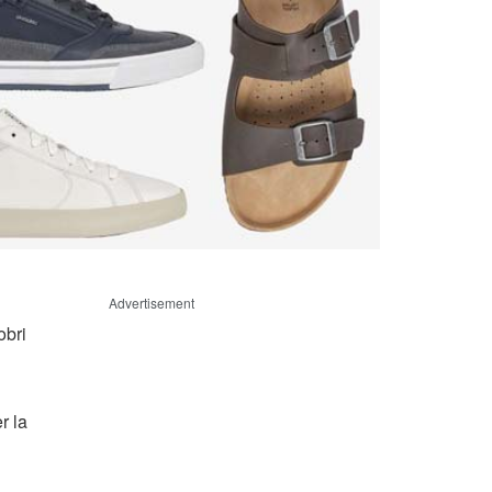
Advertisement
obri
r la