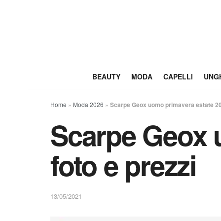
BEAUTY
MODA
CAPELLI
UNG
Home
»
Moda 2026
»
Scarpe Geox uomo primavera estate 202
Scarpe Geox 
foto e prezzi
13/05/2021