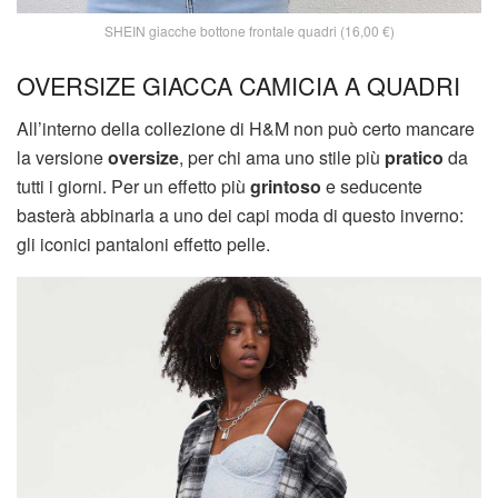
SHEIN giacche bottone frontale quadri (16,00 €)
OVERSIZE GIACCA CAMICIA A QUADRI
All’interno della collezione di H&M non può certo mancare
la versione
oversize
, per chi ama uno stile più
pratico
da
tutti i giorni. Per un effetto più
grintoso
e seducente
basterà abbinarla a uno dei capi moda di questo inverno:
gli iconici pantaloni effetto pelle.