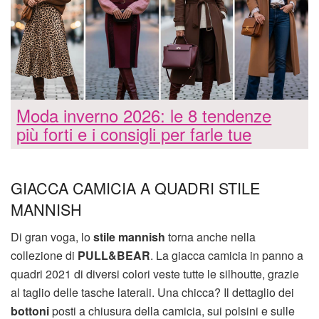
Moda inverno 2026: le 8 tendenze
più forti e i consigli per farle tue
GIACCA CAMICIA A QUADRI STILE
MANNISH
Di gran voga, lo
stile mannish
torna anche nella
collezione di
PULL&BEAR
. La giacca camicia in panno a
quadri 2021 di diversi colori veste tutte le silhoutte, grazie
al taglio delle tasche laterali. Una chicca? Il dettaglio dei
bottoni
posti a chiusura della camicia, sui polsini e sulle