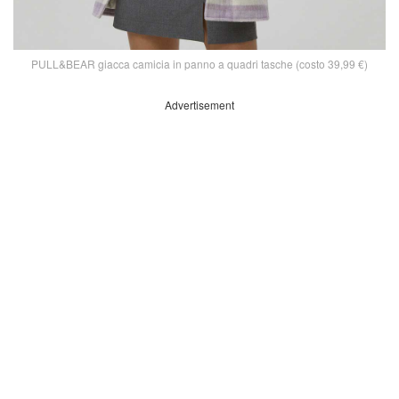
PULL&BEAR giacca camicia in panno a quadri tasche (costo 39,99 €)
Advertisement