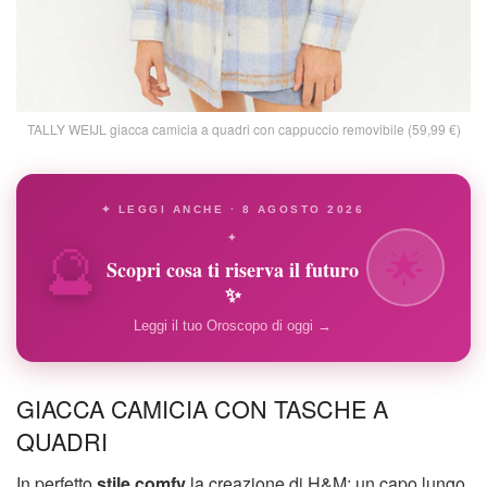
TALLY WEIJL giacca camicia a quadri con cappuccio removibile (59,99 €)
✦ LEGGI ANCHE · 8 AGOSTO 2026
🔮
✦
🌟
Scopri cosa ti riserva il futuro
✨
Leggi il tuo Oroscopo di oggi →
GIACCA CAMICIA CON TASCHE A
QUADRI
In perfetto
stile comfy
la creazione di H&M: un capo lungo