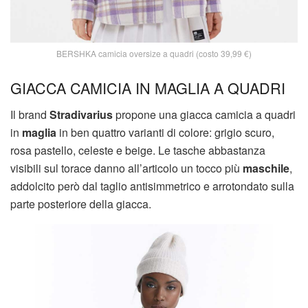
BERSHKA camicia oversize a quadri (costo 39,99 €)
GIACCA CAMICIA IN MAGLIA A QUADRI
Il brand
Stradivarius
propone una giacca camicia a quadri
in
maglia
in ben quattro varianti di colore: grigio scuro,
rosa pastello, celeste e beige. Le tasche abbastanza
visibili sul torace danno all’articolo un tocco più
maschile
,
addolcito però dal taglio antisimmetrico e arrotondato sulla
parte posteriore della giacca.