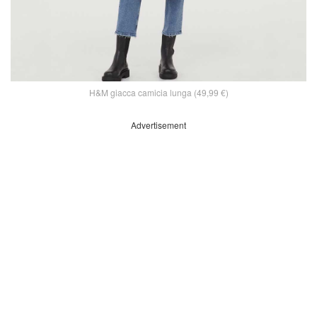
H&M giacca camicia lunga (49,99 €)
Advertisement