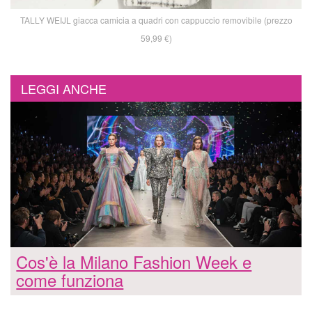
TALLY WEIJL giacca camicia a quadri con cappuccio removibile (prezzo
59,99 €)
LEGGI ANCHE
Cos'è la Milano Fashion Week e
come funziona