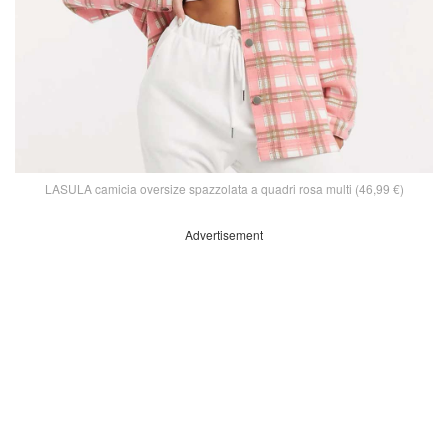
LASULA camicia oversize spazzolata a quadri rosa multi (46,99 €)
Advertisement