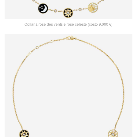
Collana rose des vents e rose celeste (costo 9.000 €)