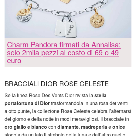
Charm Pandora firmati da Annalisa:
solo 2mila pezzi al costo di 69 o 49
euro
BRACCIALI DIOR ROSE CELESTE
Se la linea Rose Des Vents Dior rivista la
stella
portafortuna di Dior
trasformandola in una rosa dei venti
a otto punte, la collezione Rose Celeste celebra l’alternarsi
del giorno e della notte in modi meravigliosi. Il bracciale in
oro giallo e bianco
con
diamante
,
madreperla
e
onice
sfoggia da un lato il simbolo della luna e dall’altro quello