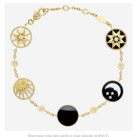
Bracciale rose des vents e rose celeste (8.850 €)