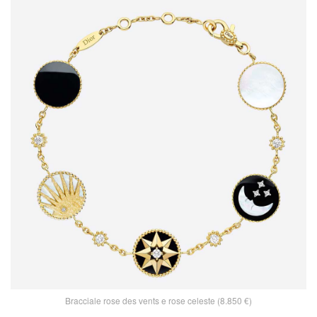
Bracciale rose des vents e rose celeste (8.850 €)