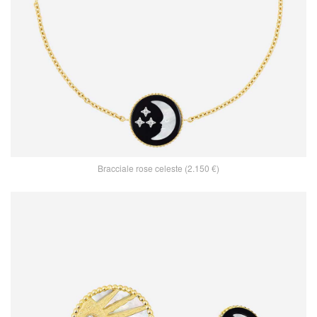
Bracciale rose celeste (2.150 €)