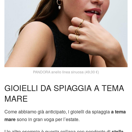
PANDORA anello linea sinuosa (49,00 €)
GIOIELLI DA SPIAGGIA A TEMA
MARE
Come abbiamo già anticipato, i gioielli da spiaggia
a tema
mare
sono in gran voga per l’estate.
Un altro esempio è questa collana con pendente di
stella