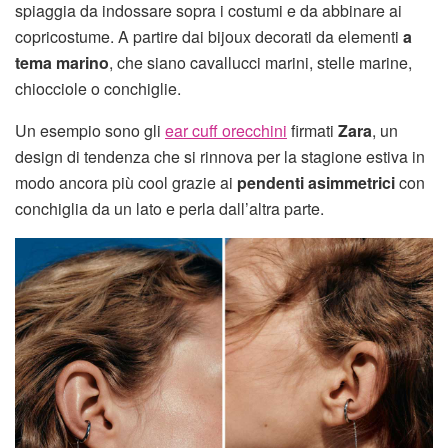
spiaggia da indossare sopra i costumi e da abbinare ai
copricostume. A partire dai bijoux decorati da elementi
a
tema marino
, che siano cavallucci marini, stelle marine,
chiocciole o conchiglie.
Un esempio sono gli
ear cuff orecchini
firmati
Zara
, un
design di tendenza che si rinnova per la stagione estiva in
modo ancora più cool grazie ai
pendenti asimmetrici
con
conchiglia da un lato e perla dall’altra parte.