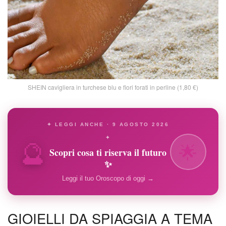
SHEIN cavigliera in turchese blu e fiori forati in perline (1,80 €)
✦ LEGGI ANCHE · 9 AGOSTO 2026
🔮
✦
🌟
Scopri cosa ti riserva il futuro
✨
Leggi il tuo Oroscopo di oggi →
GIOIELLI DA SPIAGGIA A TEMA