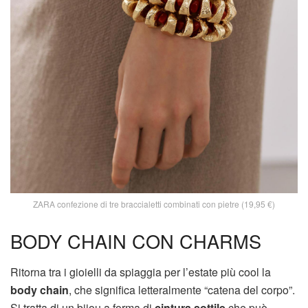
ZARA confezione di tre braccialetti combinati con pietre (19,95 €)
BODY CHAIN CON CHARMS
Ritorna tra i gioielli da spiaggia per l’estate più cool la
body chain
, che significa letteralmente “catena del corpo”.
Si tratta di un bijou a forma di
cintura sottile
che può