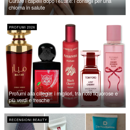
Curare i capelli dopo l’estate: i consigli per una
chioma in salute
PROFUMI 2026
Profumi alla ciliegia: i migliori, tra note liquorose e
più verdi e fresche
RECENSIONI BEAUTY