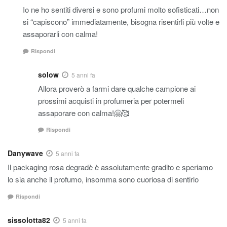
Io ne ho sentiti diversi e sono profumi molto sofisticati…non
si “capiscono” immediatamente, bisogna risentirli più volte e
assaporarli con calma!
Rispondi
solow
5 anni fa
Allora proverò a farmi dare qualche campione ai
prossimi acquisti in profumeria per potermeli
assaporare con calma!🤗🥰
Rispondi
Danywave
5 anni fa
Il packaging rosa degradè è assolutamente gradito e speriamo
lo sia anche il profumo, insomma sono cuoriosa di sentirlo
Rispondi
sissolotta82
5 anni fa