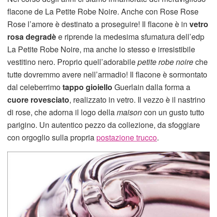
flacone de La Petite Robe Noire. Anche con Rose Rose
Rose l’amore è destinato a proseguire! Il flacone è in
vetro
rosa degradè
e riprende la medesima sfumatura dell’edp
La Petite Robe Noire, ma anche lo stesso e irresistibile
vestitino nero. Proprio quell’adorabile
petite robe noire
che
tutte dovremmo avere nell’armadio! Il flacone è sormontato
dal celeberrimo
tappo gioiello
Guerlain dalla forma a
cuore rovesciato
, realizzato in vetro. Il vezzo è il nastrino
di rose, che adorna il logo della
maison
con un gusto tutto
parigino. Un autentico pezzo da collezione, da sfoggiare
con orgoglio sulla propria
postazione trucco
.