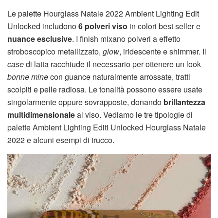
Le palette Hourglass Natale 2022 Ambient Lighting Edit
Unlocked includono
6 polveri viso
in colori best seller e
nuance esclusive
. I finish mixano polveri a effetto
stroboscopico metallizzato,
glow
, iridescente e shimmer. Il
case
di latta racchiude il necessario per ottenere un look
bonne mine
con guance naturalmente arrossate, tratti
scolpiti e pelle radiosa. Le tonalità possono essere usate
singolarmente oppure sovrapposte, donando
brillantezza
multidimensionale
al viso. Vediamo le tre tipologie di
palette Ambient Lighting Editi Unlocked Hourglass Natale
2022 e alcuni esempi di trucco.