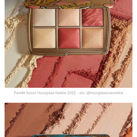
Palette trucco Hourglass Natale 2022 – pic: @hourglasscosmetics