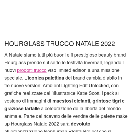
HOURGLASS TRUCCO NATALE 2022
A Natale siamo tutti più buoni e il prestigioso beauty brand
Hourglass prende sul serio le festività invernali, legando i
nuovi
prodotti trucco
viso limited edition a una missione
speciale. L’
iconica palettina
del brand cambia d’abito in
tre nuove versioni Ambient Lighting Edit Unlocked, con
grafiche realizzate dall’illustratrice Katie Scott. I pack si
vestono di immagini di
maestosi elefanti, grintose tigri e
graziose farfalle
a celebrazione della libertà del mondo
animale. Parte del ricavato delle vendite delle palette make
up Hourglass Natale 2022 sarà
devoluto
all’organizzazione Nonhuman Rights Project che si