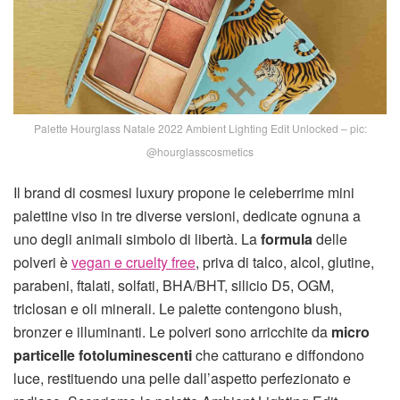
Palette Hourglass Natale 2022 Ambient Lighting Edit Unlocked – pic:
@hourglasscosmetics
Il brand di cosmesi luxury propone le celeberrime mini
palettine viso in tre diverse versioni, dedicate ognuna a
uno degli animali simbolo di libertà. La
formula
delle
polveri è
vegan e cruelty free
, priva di talco, alcol, glutine,
parabeni, ftalati, solfati, BHA/BHT, silicio D5, OGM,
triclosan e oli minerali. Le palette contengono blush,
bronzer e illuminanti. Le polveri sono arricchite da
micro
particelle fotoluminescenti
che catturano e diffondono
luce, restituendo una pelle dall’aspetto perfezionato e