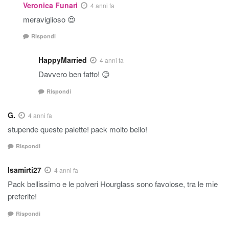
Veronica Funari
4 anni fa
meraviglioso 😍
Rispondi
HappyMarried
4 anni fa
Davvero ben fatto! 😊
Rispondi
G.
4 anni fa
stupende queste palette! pack molto bello!
Rispondi
Isamirti27
4 anni fa
Pack bellissimo e le polveri Hourglass sono favolose, tra le mie
preferite!
Rispondi