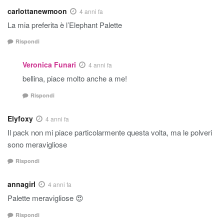
carlottanewmoon
4 anni fa
La mia preferita è l’Elephant Palette
Rispondi
Veronica Funari
4 anni fa
bellina, piace molto anche a me!
Rispondi
Elyfoxy
4 anni fa
Il pack non mi piace particolarmente questa volta, ma le polveri
sono meravigliose
Rispondi
annagirl
4 anni fa
Palette meravigliose 😍
Rispondi