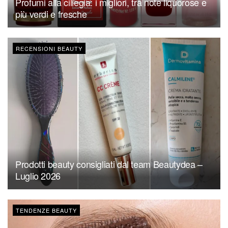
Profumi alla ciliegia: i migliori, tra note liquorose e
più verdi e fresche
RECENSIONI BEAUTY
Prodotti beauty consigliati dal team Beautydea –
Luglio 2026
TENDENZE BEAUTY