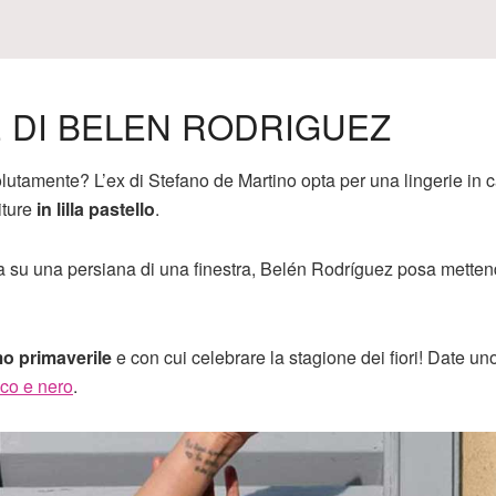
E DI BELEN RODRIGUEZ
olutamente? L’ex di Stefano de Martino opta per una lingerie in 
iture
in lilla pastello
.
ta su una persiana di una finestra, Belén Rodríguez posa metten
imo primaverile
e con cui celebrare la stagione dei fiori! Date un
nco e nero
.