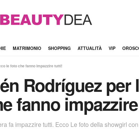
HIE
MATRIMONIO
SHOPPING
ATTUALITÀ
VIP
OROSC
co le foto che fanno impazzire tutti!
lén Rodríguez per 
he fanno impazzire 
a fa impazzire tutti. Ecco Le foto della showgirl con 