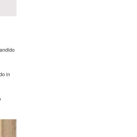
candido
do in
o