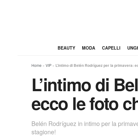
BEAUTY
MODA
CAPELLI
UNG
Home
»
VIP
»
L’intimo di Belén Rodríguez per la primavera: ec
L’intimo di Be
ecco le foto c
Belén Rodríguez in intimo per la primaver
stagione!