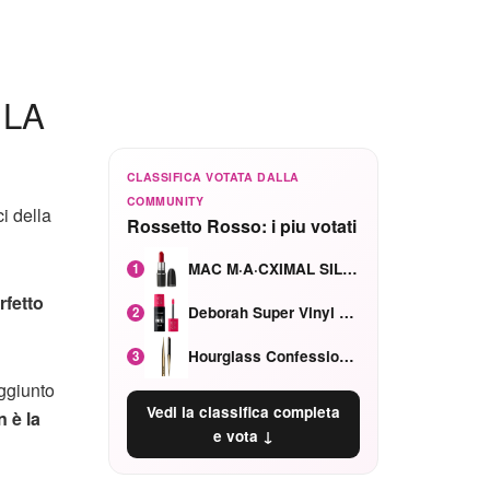
 LA
CLASSIFICA VOTATA DALLA
COMMUNITY
i della
Rossetto Rosso: i piu votati
MAC M·A·CXIMAL SILKY MATTE Red Rock mat
1
rfetto
Deborah Super Vinyl Shake Rosa Ciliegia
2
Hourglass Confession Ricaricabile Ultra Preciso Ad Alta Intensità Secretly Classic Red
3
ggiunto
Vedi la classifica completa
 è la
e vota ↓