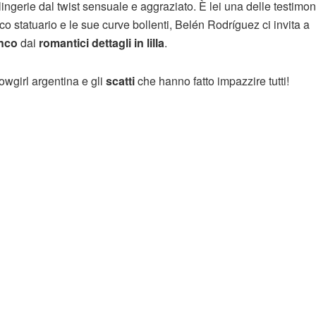
gerie dal twist sensuale e aggraziato. È lei una delle testimon
co statuario e le sue curve bollenti, Belén Rodríguez ci invita a
anco
dai
romantici dettagli in lilla
.
owgirl argentina e gli
scatti
che hanno fatto impazzire tutti!