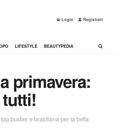
Login
Registrati
OPO
LIFESTYLE
BEAUTYPEDIA
la primavera:
tutti!
top bustier e brasiliana per la bella