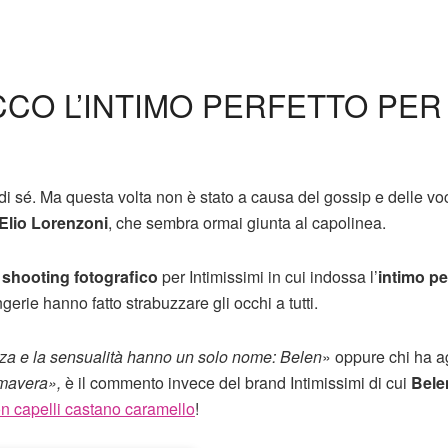
CO L’INTIMO PERFETTO PER
di sé. Ma questa volta non è stato a causa del gossip e delle voc
Elio Lorenzoni
, che sembra ormai giunta al capolinea.
o
shooting fotografico
per Intimissimi in cui indossa l’
intimo pe
ingerie hanno fatto strabuzzare gli occhi a tutti.
za e la sensualità hanno un solo nome: Belen
» oppure chi ha a
imavera»,
è il commento invece del brand Intimissimi di cui
Belen
n capelli castano caramello
!