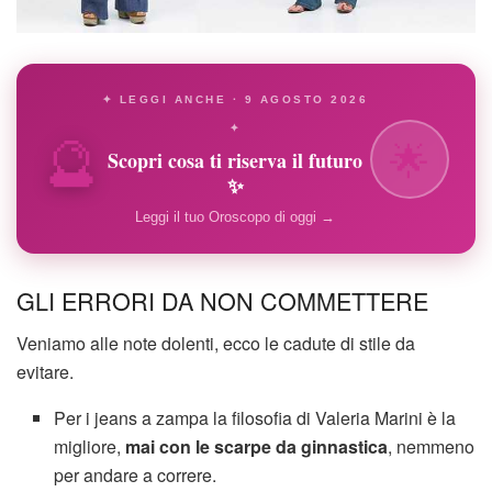
✦ LEGGI ANCHE · 9 AGOSTO 2026
🔮
✦
🌟
Scopri cosa ti riserva il futuro
✨
Leggi il tuo Oroscopo di oggi →
GLI ERRORI DA NON COMMETTERE
Veniamo alle note dolenti, ecco le cadute di stile da
evitare.
Per i jeans a zampa la filosofia di Valeria Marini è la
migliore,
mai con le scarpe da ginnastica
, nemmeno
per andare a correre.