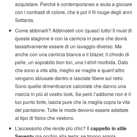
acquistare. Perché è contemporaneo e aiuta a giocare
con i contrasti di colore, che è poi il fil rouge degli anni
Settanta.
Come abbinarli? Abbinateli con (quasi) tutto! Il must di
questa stagione è con la camicia in jeans che dovrà
tassativamente essere di un lavaggio diverso. Ma
anche con una camicia bianca e il blazer, il chiodo di
pelle, un soprabito bon ton, una t-shirt morbida. Dato
che sono a vita alta, meglio se maglie e quant’altro
vengano sblusate dentro e lasciate libere sul retro.
Sono quelle dimenticanze calcolate che danno una
marcia in più al vostro look. Se però l’addome non è il
tuo punto forte, lascia pure che la maglia copra la vita
del pantalone. Tutte le mode devono essere adattate
al tipo di fisico che vestono.
L’accessorio che rende più chic? Il
cappello in stile
Seventy
ma occhio alla testa: se troppo ampia