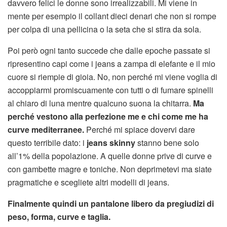
davvero felici le donne sono irrealizzabili. Mi viene in
mente per esempio il collant dieci denari che non si rompe
per colpa di una pellicina o la seta che si stira da sola.
Poi però ogni tanto succede che dalle epoche passate si
ripresentino capi come i jeans a zampa di elefante e il mio
cuore si riempie di gioia. No, non perché mi viene voglia di
accoppiarmi promiscuamente con tutti o di fumare spinelli
al chiaro di luna mentre qualcuno suona la chitarra.
Ma
perché vestono alla perfezione me e chi come me ha
curve mediterranee.
Perché mi spiace dovervi dare
questo terribile dato: i
jeans skinny
stanno bene solo
all’1% della popolazione. A quelle donne prive di curve e
con gambette magre e toniche. Non deprimetevi ma siate
pragmatiche e scegliete altri modelli di jeans.
Finalmente quindi un pantalone libero da pregiudizi di
peso, forma, curve e taglia.