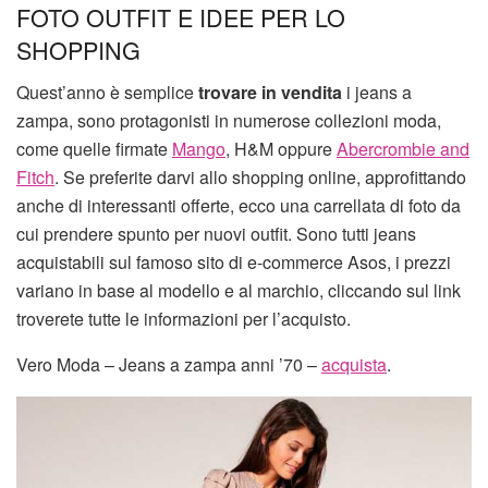
FOTO OUTFIT E IDEE PER LO
SHOPPING
Quest’anno è semplice
trovare in vendita
i jeans a
zampa, sono protagonisti in numerose collezioni moda,
come quelle firmate
Mango
,
H&M
oppure
Abercrombie and
Fitch
. Se preferite darvi allo shopping online, approfittando
anche di interessanti offerte, ecco una carrellata di foto da
cui prendere spunto per nuovi outfit. Sono tutti jeans
acquistabili sul famoso sito di e-commerce Asos, i prezzi
variano in base al modello e al marchio, cliccando sul link
troverete tutte le informazioni per l’acquisto.
Vero Moda – Jeans a zampa anni ’70 –
acquista
.