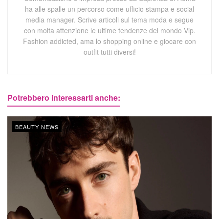
ha alle spalle un percorso come ufficio stampa e social
media manager. Scrive articoli sul tema moda e segue
con molta attenzione le ultime tendenze del mondo Vip.
Fashion addicted, ama lo shopping online e giocare con
outfit tutti diversi!
Potrebbero interessarti anche:
BEAUTY NEWS