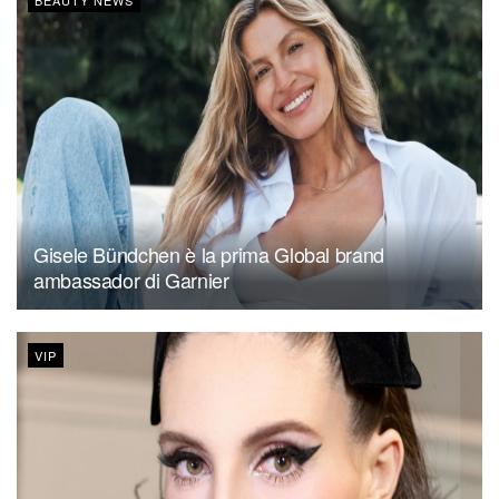
BEAUTY NEWS
Gisele Bündchen è la prima Global brand
ambassador di Garnier
VIP