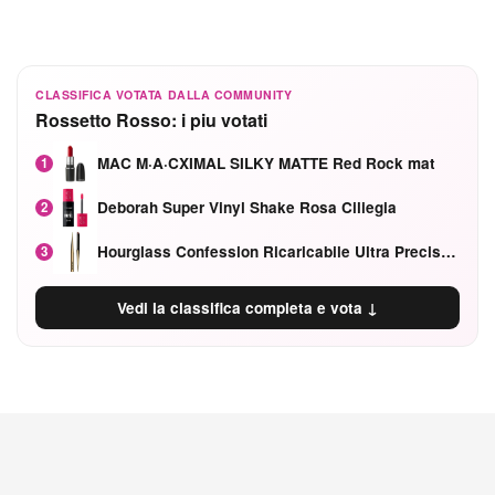
CLASSIFICA VOTATA DALLA COMMUNITY
Rossetto Rosso: i piu votati
MAC M·A·CXIMAL SILKY MATTE Red Rock mat
1
Deborah Super Vinyl Shake Rosa Ciliegia
2
Hourglass Confession Ricaricabile Ultra Preciso Ad Alta Intensità Secretly Classic Red
3
Vedi la classifica completa e vota ↓