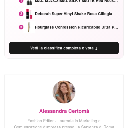
MAC M·A·CXIMAL SILKY MATTE Red Rock mat
1
Deborah Super Vinyl Shake Rosa Ciliegia
2
Hourglass Confession Ricaricabile Ultra Preciso Ad Alta Intensità Secretly Classic Red
3
Vedi la classifica completa e vota ↓
Alessandra Certomà
Fashion Editor - Laureata in Marketing e
Comunicazione d'impresa presso La Sapienza di Roma