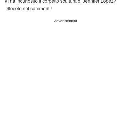
Vi ha incuriosito il corpetto scultura di Jennifer Lopez?
Ditecelo nei commenti!
Advertisement