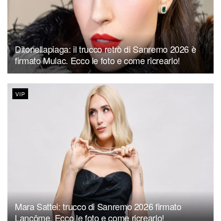
Ditonellapiaga: il trucco retrò di Sanremo 2026 è
firmato Mulac. Ecco le foto e come ricrearlo!
VIP
Mara Sattei: trucco di Sanremo 2026 firmato
Lancôme. Ecco le foto e come ricrearlo!