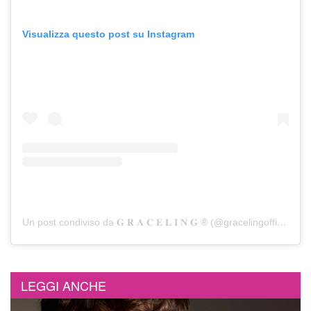
Visualizza questo post su Instagram
Un post condiviso da 𝐆 𝐑 𝐀 𝐂 𝐄 𝐋 𝐈 𝐍 𝐆 ® (@gracelingofficial)
LEGGI ANCHE