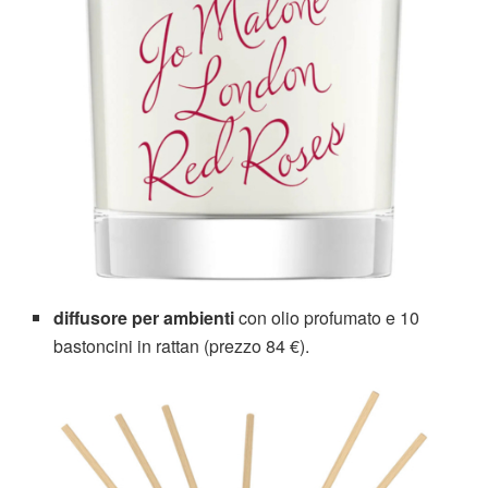
diffusore per ambienti
con olio profumato e 10
bastoncini in rattan (prezzo 84 €).