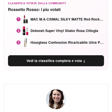
CLASSIFICA VOTATA DALLA COMMUNITY
Rossetto Rosso: i piu votati
MAC M·A·CXIMAL SILKY MATTE Red Rock mat
1
Deborah Super Vinyl Shake Rosa Ciliegia
2
Hourglass Confession Ricaricabile Ultra Preciso Ad Alta Intensità Secretly Classic Red
3
Vedi la classifica completa e vota ↓