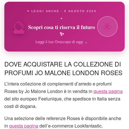
✦ LEGGI ANCHE · 9 AGOSTO 2026
🔮
✦
🌟
Scopri cosa ti riserva il futuro
✨
Leggi il tuo Oroscopo di oggi →
DOVE ACQUISTARE LA COLLEZIONE DI
PROFUMI JO MALONE LONDON ROSES
L’intera collezione di complementi d’arredo e profumi
Roses by Jo Malone London è in vendita in
questa pagina
del sito europeo Feelunique, che spedisce in Italia senza
costi di dogana.
Una selezione delle referenze Roses è disponibile anche
in
questa pagina
dell’e-commerce Lookfantastic.