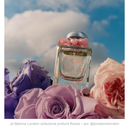
Jo Malone London collezione profumi Roses – pic: @jomalonelondon