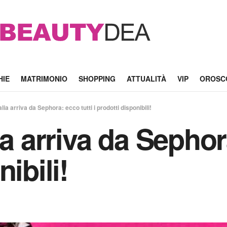
HIE
MATRIMONIO
SHOPPING
ATTUALITÀ
VIP
OROSC
lia arriva da Sephora: ecco tutti i prodotti disponibili!
a arriva da Sephora
ibili!