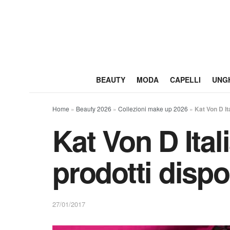
BEAUTY
MODA
CAPELLI
UNG
Home
»
Beauty 2026
»
Collezioni make up 2026
»
Kat Von D Ita
Kat Von D Itali
prodotti dispon
27/01/2017