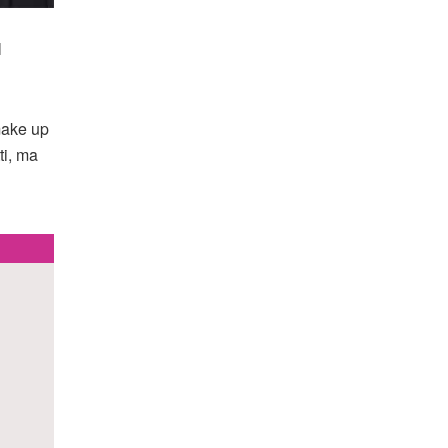
l
make up
ti, ma