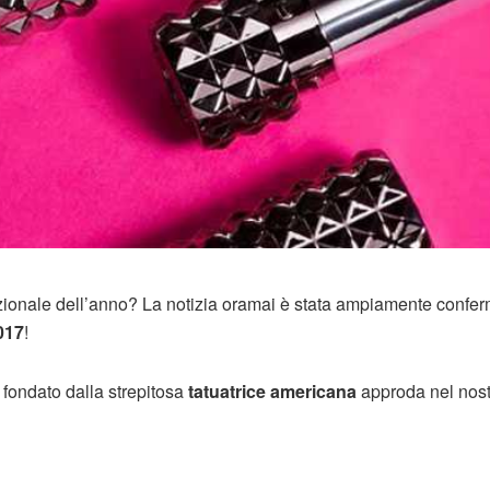
zionale dell’anno? La notizia oramai è stata ampiamente confer
017
!
fondato dalla strepitosa
tatuatrice americana
approda nel nos