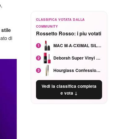
,
CLASSIFICA VOTATA DALLA
COMMUNITY
stile
Rossetto Rosso: i piu votati
ato di
MAC M·A·CXIMAL SILKY MATTE Red Rock mat
1
Deborah Super Vinyl Shake Rosa Ciliegia
2
Hourglass Confession Ricaricabile Ultra Preciso Ad Alta Intensità Secretly Classic Red
3
Vedi la classifica completa
e vota ↓