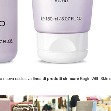
la nuova esclusiva
linea di prodotti skincare
Begin With Skin s