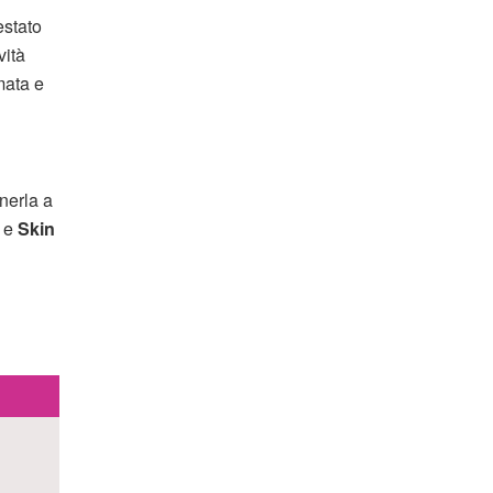
estato
vità
imata e
nerla a
 e
Skin