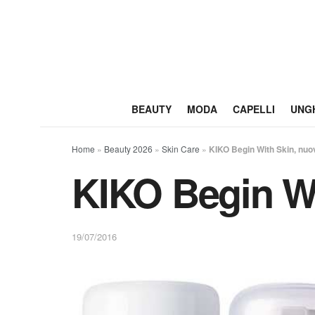
BEAUTY
MODA
CAPELLI
UNG
Home
»
Beauty 2026
»
Skin Care
»
KIKO Begin With Skin, nuov
KIKO Begin Wi
19/07/2016