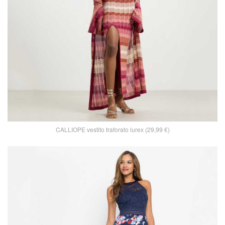
CALLIOPE vestito traforato lurex (29,99 €)