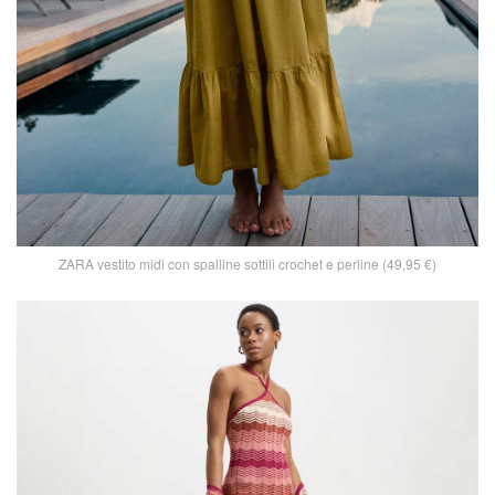
ZARA vestito midi con spalline sottili crochet e perline (49,95 €)