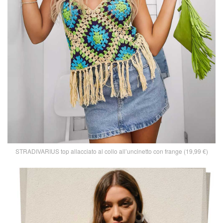
STRADIVARIUS top allacciato al collo all’uncinetto con frange (19,99 €)