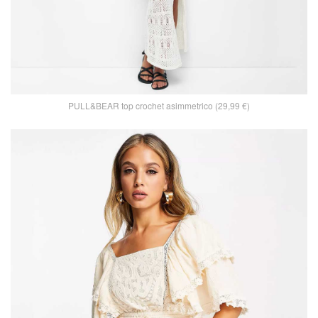
PULL&BEAR top crochet asimmetrico (29,99 €)