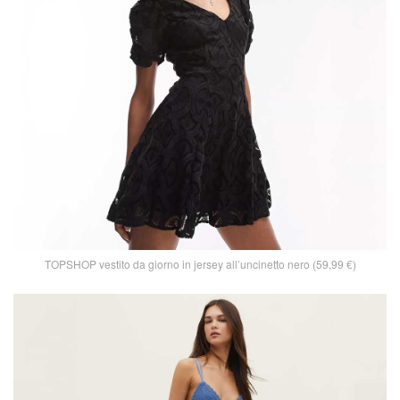
TOPSHOP vestito da giorno in jersey all’uncinetto nero (59,99 €)