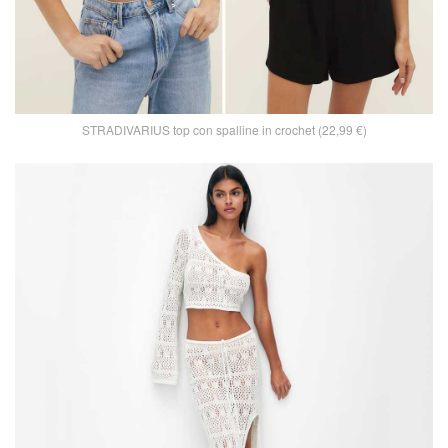
STRADIVARIUS top con spalline in crochet (22,99 €)