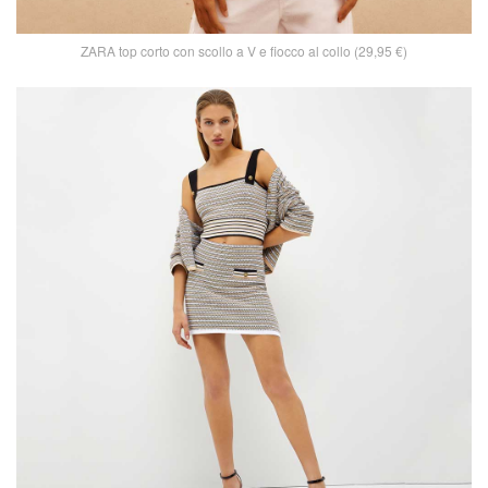
ZARA top corto con scollo a V e fiocco al collo (29,95 €)