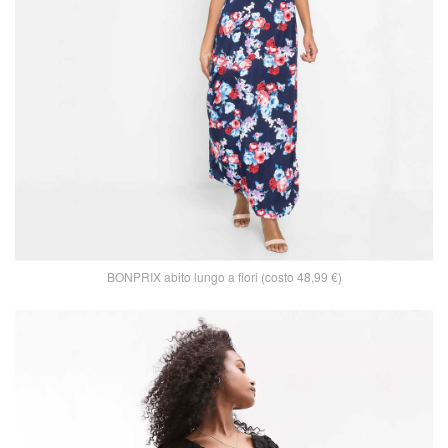
BONPRIX abito lungo a fiori (costo 48,99 €)