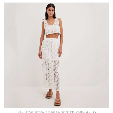
NA-KD maxi gonna in maglia all’uncinetto (costo 64,95 €)