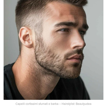
Capelli cortissimi sfumati e barba – Hairstylist: Beautyudea