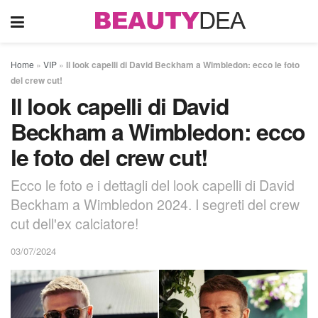
Home
»
VIP
»
Il look capelli di David Beckham a Wimbledon: ecco le foto
del crew cut!
Il look capelli di David
Beckham a Wimbledon: ecco
le foto del crew cut!
Ecco le foto e i dettagli del look capelli di David
Beckham a Wimbledon 2024. I segreti del crew
cut dell'ex calciatore!
03/07/2024