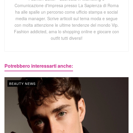
Comunicazione d'impresa presso La Sapienza di Roma
ha alle spalle un percorso come ufficio stampa e social
media manager. Scrive articoli sul tema moda e segue
con molta attenzione le ultime tendenze del mondo Vip.
Fashion addicted, ama lo shopping online e giocare con
outfit tutti diversi!
Potrebbero interessarti anche:
BEAUTY NEWS