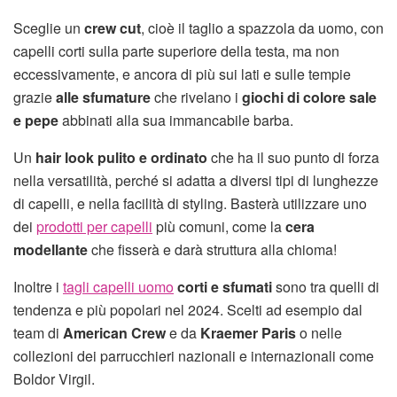
Sceglie un
crew cut
, cioè il taglio a spazzola da uomo, con
capelli corti sulla parte superiore della testa, ma non
eccessivamente, e ancora di più sui lati e sulle tempie
grazie
alle sfumature
che rivelano i
giochi di colore sale
e pepe
abbinati alla sua immancabile barba.
Un
hair look pulito e ordinato
che ha il suo punto di forza
nella versatilità, perché si adatta a diversi tipi di lunghezze
di capelli, e nella facilità di styling. Basterà utilizzare uno
dei
prodotti per capelli
più comuni, come la
cera
modellante
che fisserà e darà struttura alla chioma!
Inoltre i
tagli capelli uomo
corti e sfumati
sono tra quelli di
tendenza e più popolari nel 2024. Scelti ad esempio dal
team di
American Crew
e da
Kraemer Paris
o nelle
collezioni dei parrucchieri nazionali e internazionali come
Boldor Virgil.