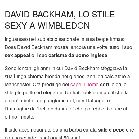
DAVID BACKHAM, LO STILE
SEXY A WIMBLEDON
Inguantato nel suo abito sartoriale in tinta beige firmato
Boss David Beckham mostra, ancora una volta, tutto il suo
sex appeal
e il suo
carisma da uomo inglese
.
Sono lontani gli anni in cui David Beckham sfoggiava la
sua lunga chioma bionda nei gloriosi anni da calciatore a
Manchester. Ora predilige dei
capelli uomo
corti
e dallo
stile più pulito ed elegante. Un hair look e un outfit che fa
un po’ a botte, aggiungiamo noi, con i tatuaggi e
l’immagine da “bello e dannato” che potrebbe rivelare al
primo impatto.
Il tutto accompagnato da una barba curata
sale e pepe
che
non nasconde i suoi quasi 50 anni.