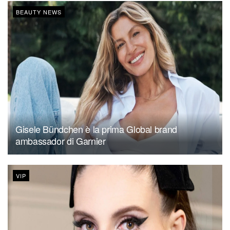
BEAUTY NEWS
Gisele Bündchen è la prima Global brand
ambassador di Garnier
VIP