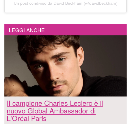
Un post condiviso da David Beckham (@davidbeckham)
LEGGI ANCHE
Il campione Charles Leclerc è il
nuovo Global Ambassador di
L'Oréal Paris