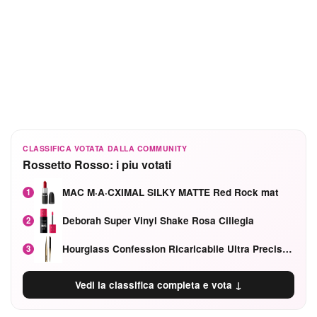
CLASSIFICA VOTATA DALLA COMMUNITY
Rossetto Rosso: i piu votati
MAC M·A·CXIMAL SILKY MATTE Red Rock mat
1
Deborah Super Vinyl Shake Rosa Ciliegia
2
Hourglass Confession Ricaricabile Ultra Preciso Ad Alta Intensità Secretly Classic Red
3
Vedi la classifica completa e vota ↓