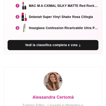
MAC M·A·CXIMAL SILKY MATTE Red Rock mat
1
Deborah Super Vinyl Shake Rosa Ciliegia
2
Hourglass Confession Ricaricabile Ultra Preciso Ad Alta Intensità Secretly Classic Red
3
Vedi la classifica completa e vota ↓
Alessandra Certomà
Fashion Editor - Laureata in Marketing e