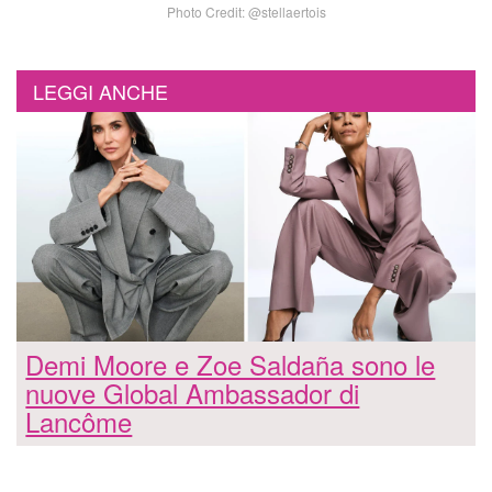
Photo Credit: @stellaertois
LEGGI ANCHE
Demi Moore e Zoe Saldaña sono le
nuove Global Ambassador di
Lancôme