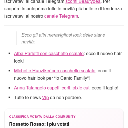
iscrivetevi al canale Telegram
sconti Beautydea
. Per
scoprire in anteprima tutte le novità più belle e di tendenza
iscrivetevi al nostro
canale Telegram
.
Ecco gli altri meravigliosi look delle star e
novità:
Alba Parietti con caschetto scalato
: ecco il nuovo hair
look!
Michelle Hunziker con caschetto scalato
: ecco il
nuovo hair look per “Io Canto Family”!
Anna Tatangelo capelli corti, pixie cut
: ecco il taglio!
Tutte le news
Vip
da non perdere.
CLASSIFICA VOTATA DALLA COMMUNITY
Rossetto Rosso: i piu votati