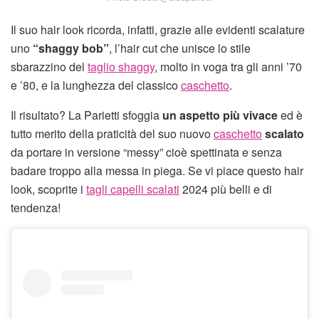
Il suo hair look ricorda, infatti, grazie alle evidenti scalature
uno
“shaggy bob”
, l’hair cut che unisce lo stile
sbarazzino del
taglio shaggy
, molto in voga tra gli anni ’70
e ’80, e la lunghezza del classico
caschetto
.
Il risultato? La Parietti sfoggia
un aspetto più vivace
ed è
tutto merito della praticità del suo nuovo
caschetto
scalato
da portare in versione “messy” cioè spettinata e senza
badare troppo alla messa in piega. Se vi piace questo hair
look, scoprite i
tagli capelli scalati
2024 più belli e di
tendenza!