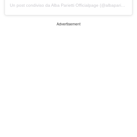
Un post condiviso da Alba Parietti Officialpage (@albaparietti)
Advertisement