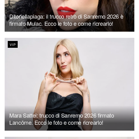
Ditonellapiaga: il trucco retrò di Sanremo 2026 è
firmato Mulac. Ecco le foto e come ricrearlo!
VIP
Mara Sattei: trucco di Sanremo 2026 firmato
Lancôme. Ecco le foto e come ricrearlo!