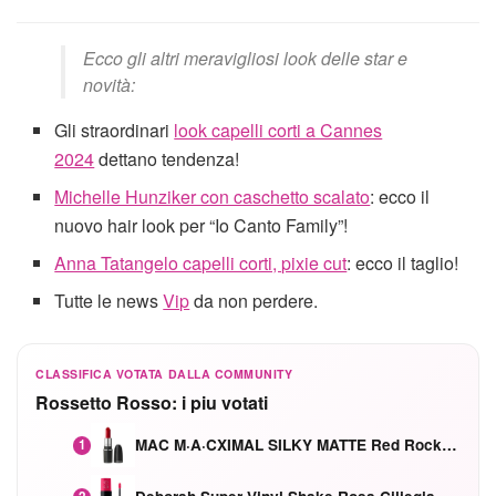
Ecco gli altri meravigliosi look delle star e
novità:
Gli straordinari
look capelli corti a Cannes
2024
dettano tendenza!
Michelle Hunziker con caschetto scalato
: ecco il
nuovo hair look per “Io Canto Family”!
Anna Tatangelo capelli corti, pixie cut
: ecco il taglio!
Tutte le news
Vip
da non perdere.
CLASSIFICA VOTATA DALLA COMMUNITY
Rossetto Rosso: i piu votati
MAC M·A·CXIMAL SILKY MATTE Red Rock mat
1