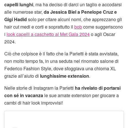
capelli lunghi
, ma ha deciso di darci un taglio e accodarsi
alle numerose star,
da Jessica Biel a Penelope Cruz e
Gigi Hadid
solo per citare alcuni nomi, che apprezzano gli
hair cut medi e corti e soprattutto il
bob
come suggeriscono
i
look capelli a caschetto al Met Gala 2024
o agli Oscar
2024.
Ciò che colpisce è il fatto che la Parietti è stata avvistata,
non molto tempo fa, in una seduta nel rinomato salone di
Federico Fashion Style, dove sfoggiava una chioma XL
grazie all’aiuto di
lunghissime extension
.
Nelle storie di Instagram la Parietti
ha rivelato di portarsi
con sé in vacanza
le sue amate extension per giocare a
cambi di hair look improvvisi!