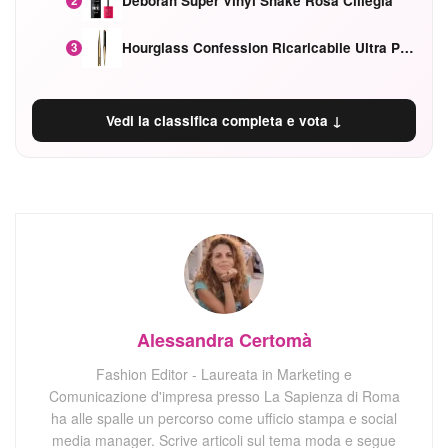
Deborah Super Vinyl Shake Rosa Ciliegia
2
Hourglass Confession Ricaricabile Ultra Preciso Ad Alta Intensità Secretly Classic Red
3
Vedi la classifica completa e vota ↓
Alessandra Certomà
Fashion Editor - Laureata in Marketing e
Comunicazione d'impresa presso La Sapienza di Roma
ha alle spalle un percorso come ufficio stampa e social
media manager. Scrive articoli sul tema moda e segue