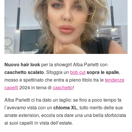
Nuovo hair look
per la showgirl Alba Parietti con
caschetto scalato
. Sfoggia un
bob cut
sopra le spalle
,
mosso e spettinato che entra a pieno titolo tra le
tendenze
capelli
2024 in tema di
caschetto
!
Alba Parietti ci ha dato un taglio: se fino a poco tempo fa
l’avevamo vista con un
chioma XL
, tutto merito delle sue
amate extension, eccola ora dare una una bella sforbiciata
ai suoi capelli in vista dell’estate.