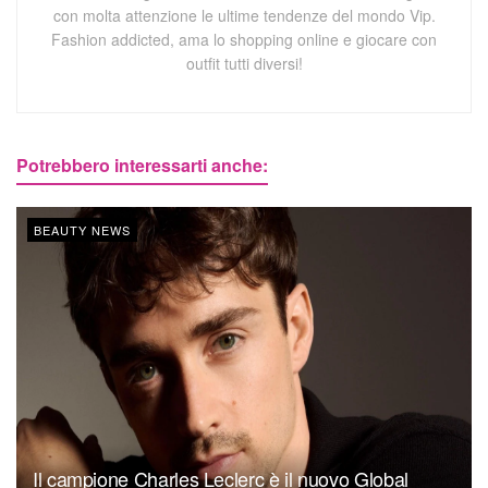
con molta attenzione le ultime tendenze del mondo Vip.
Fashion addicted, ama lo shopping online e giocare con
outfit tutti diversi!
Potrebbero interessarti anche:
BEAUTY NEWS
Il campione Charles Leclerc è il nuovo Global