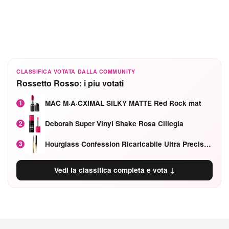
CLASSIFICA VOTATA DALLA COMMUNITY
Rossetto Rosso: i piu votati
MAC M·A·CXIMAL SILKY MATTE Red Rock mat
1
Deborah Super Vinyl Shake Rosa Ciliegia
2
Hourglass Confession Ricaricabile Ultra Preciso Ad Alta Intensità Secretly Classic Red
3
Vedi la classifica completa e vota ↓